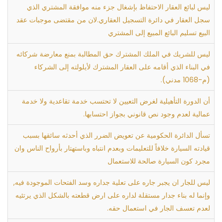
ليس لبائع العقار الاحتفاظ بإشغال جزء منه موافقة المشتري الذي
سجل العقار في دائرة التسجيل العقاري.لان من مقتضى موجبات عقد
البيع تسليم البائع المبيع إلى المشتري
ليس للشريك في الملك المشترك حق المطالبة بمنع معارضة شركائه
في البناء الذي أقامه على العقار المشترك لأيلولته إلى الشركاء
(م-1068 مدني).
أن الدورة التأهيلية لغرض التعيين لا تحتسب خدمة تقاعدية ولا خدمة
عمالية لعدم وجود نص قانوني بجواز احتسابها.
تسأل الدائرة الحكومية عن تعويض الضرر الذي أحدثه سائقها بسبب
قيادته السيارة خلافاً للتعليمات وبعدم انتباه وباستهتار بأرواح الناس وان
مجرد كون السيارة صالحة للاستعمال
ليس للجار ان يجبر جاره على تعلية جداره وسد الفتحات الموجودة فيه,
وإنما له بناء جدار مستقلة لداره على ارض قطعته بالشكل الذي يرتئيه
لعدم تعسف الجار في استعمال حقه.