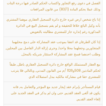
الفصل في دعوى رفع التجاوز واكتساب الحكم الصادر فيها درجة البتات
وذلك عملا بحكم المادة (83/1) من قانون المرافعات
إذا باع شخص ارض غيره خارج دائرة التسجيل العقاري موهما المشتري
بأنه وكيل البائع خلافا للحقيقة و لم يقم بتسجيل البيع في الدائرة
المذكورة رغم إنذاره جاز للمشتري مطالبته بالتعويض
إذا كان الطرفان قد اتفقا بموجب عقد المشاركة على دمج محليهما
المتجاورين وجعلهما محلا واحدا, وجرى إزالة الدار الفاصل بين المحلين,
وطلب احدهما فسخ عقد المشاركة لاستئثار شريكه بالمحل,
بيع العقار المستملك الواقع خارج دائرة التسجيل العقاري باطل, طبقاً
لحكم المادتين 508و1126 /م من القانون المدني, وبالتالي فلا يترتب
للمشتري حقا في مشاركة مالكيه ببدل استملاكه الذي
قيام المستأجر بإبرام عقد إيجار جديد مع المؤجر والتعامل به, فانه
يكون قد ألغى العقد القديم, حتى وان لم يذكر في العقد الجديد على
إلغاء العقد القديم,