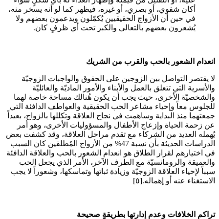
أكان شفوي، أو بصري، أو غيره، فيظهر كما لو أنه يسخر منه،
في حين أن الأزواج الحقيقيين يُكمّلون ويدعمون بعضهم ولا
يُشعرون بعضهم بالتعالي والكبر تحت أي ظرفٍ كان.
انعدام الشعور بالحب والقرب من الشريك
لا يقتصر التواصل بين الزوجين على الحقوق والواجبات الزوجيّة
والأسرية التي تتعلق بالعمل والأبناء والأمور الماديّة والعائليّة
والشخصيّة الأخرى، حيث يجب أن يكون هُنالك مساحة خاصة لهما
للجلوس معاً وإحياء مشاعر الحب الحقيقية والعواطف الدافئة التي
جمعتهما منذ البداية وساهمت في نجاح العلاقة وتكللها بالزواج، بعيداً
عن زحمة الحياة وإزعاج الأطفال والمسؤوليات الأخرى، وهو أمر
يُهمله العديد من الشركاء مع تقدم مراحل العلاقة، وقد كشفت بعض
الدراسات الحديثة بأن نسبة 47% من الأزواج المُطلقين كان السبب
في اختيارهم لقرار الطلاق هو انعدام الشعور بالحب والعلاقة الدافئة
والعميقة والرومانسيّة مع الطرف الآخر، الأمر الذي يجعل الحب
سبباً لإحياء العلاقة الزوجيّة وزيادة ثباتها وتماسكها، وشعوراً لا يجب
الاستغناء عنه أو إهماله.[٥]
تراكم الخلافات وعدم إدارتها بطريقةٍ صحيحة