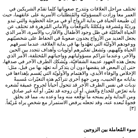
تختلف مراحل العلاقات وتتدرج صعوباتها كلما تقدّم الشريكين في
العمر معاً وزادت المسؤوليّة والمُتطلّبات الأسرية على عاتقهما، حيث
إن طبيعة الحياة في بداية الزواج أو في مرحلة الخطوبة والتي تبدو
ورديّةً ومُشرقة ومُكللةً بالتوقّعات والأماني المُزهرة قد تختلف عن
الحياة العائليّة في ظل وجود الأطفال والأقارب والأسرة، الأمر الذي
يجعل العديد من الأزواج يجدون صعوبةً في الحفاظ على شخصيّتهم
ووعودهم الأوليّة التي تعهّدوا بها في بداية العلاقة، عندما تسرقهم
الحياة وتُلهيهم، وتَشغل تفكيرهم أولويات وأهداف تتجدد بين الحين
والآخر، وعندما تتراكم مسؤولياتهم وواجباتهم المُختلفة، الأمر الذي
يجعل هذه العهود عديمة الشفافيّة، ويُشكك الطرف الآخر في صدقها،
حتى إن البعض قد ينقضها دون أن يتذكر أنه تعهّد بها من قبل، مثل:
الإخلاص والوفاء الأبدي، والاهتمام والأولويّة التي يُقسم بإهداءها في
بداياته مع الحبيب، ومن جهةٍ أخرى تتراكم هذه التغيّرات مُسببةً
ندبات في نفس الطرف الآخر قد تتحول أحياناً لجروحٍ عميقة تُشعره
بأنه تعرّض للخداع والغش، أو أن زوجه قد تغيّر، أو أنه غير صادق
ومن البداية ولم يمنحه ما توقّعه منه وما وعده به، مما قد يخلق
فجوةً تُبعده عنه، وقد تجعله يرفض الاستمرار مع شخصٍ يراه مُزيّفاً.
[٣]
سوء المُعاملة بين الزوجين