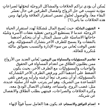
يُمكن أن يؤدي تراكم الخلافات والمشاكل الزوجيّة لتحوّلها لصراعاتٍ
مؤذية تتسبب في حل الزواج وانفصال الطرفين في حال تعسّر
البقاء معاً، والوصول لحلولٍ تضمن استقرار العلاقة واتزانها، ومن
هذه الخلافات ما يأتي:[٦]
حيث يُصبح المال مُشكلةً تُهدد استقرار الحياة
الشؤون الماديّة:
الزوجيّة عندما لا يستطيع الزوجين تغطية نفقات الأسرة وتلبيّة
حاجاتها الاساسيّة على سبيل المثال، أو أن يتحكم أحدهما
بالنفقات ولا يسمح للطرف الآخر بتشارك المسؤوليّة، وفي
نفس الوقت يُعاني من سوء الإدارة والتسبب بضوائق ماليّة
مُتكررة للعائلة.
: يُعاني العديد من الأزواج
تقاسم المسؤوليات والمساواة بين الزوجين
ممن يطلبون الطلاق من انعدام المساواة في الحقوق
والواجبات والمسؤوليّات مع الطرف الآخر، بحيث يكون
الضغط على أحدهما أكبر ويرفض الطرف الآخر المُشاركة
بالمسؤوليّة، أو أن يتصرف تبعاً لرغبته ولرأيه ويرفض تلقي
المُساعدة من الشريك، وهو أمر يترتب عليه آثار سلبيّة عديدة،
مثل: غضب الزوج، واستياءه، وفقدان الاتصال الوديّ معه،
وكثرة الخلافات والصراعات، فينتهي بطلب الطلاق والانفصال
عن شريكه.
قد يكون هذا العامل سبباً قويّاً لإنهاء
انعدام التوافق والانسجام: