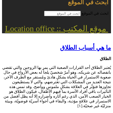
ابحث في الموقع
ابحث في الموقع
موقع المكتب :: Location office
ما هي أسباب الطلاق
الطلاق
يُعتبر الطلاق أحد القرارات الصعبة التي يمر بها الزوجين والتي تقضي
بانفصاله عن شريكه، وهو أمرٌ شخصيّ يلجأ له بعض الأزواج في حال
صعوبة الاستمرار في الحياة بشكلٍ هادئ ومُستقر مع الطرف الآخر،
نتيجة العديد من المشكلات التي تعترضهم، والتي لا يستطيعون
تجاوزها فتؤثّر في العلاقة بشكلٍ ملموسٍ وواضح، وقد تمس هذه
التأثيرات باقي أفراد الأسرة بما فيهم الأطفال، فيكون الطلاق هو
الخيار الصعب الآمن، الذي رغم آثاره وآضراره إلا أنه يظل أفضل من
الاستمرار في علاقةٍ مؤذية، والبقاء في أجواء أسريّة فوضويّة، وبيئة
منزليّة غير صحيّة.[١]