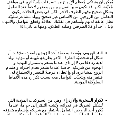
يُمكن أن يشتكي مُعظم الأزواج من تصرفات شُركائهم في مواقف
مُعيّنة، لكنها قد تكون سبباً لتقريبهم من بعضهم لاحقاً عند التعامل
بشكلٍ صحيح وفهم الطرف الآخر، لكن في بعض الحالات يكون
التعامل بين الزوجين من الأساس غير صحيحٍ ويولّد مشاعر سلبيّة
تظل عالقة لديهم وتُساهم في تفكيك العلاقة وقطع التواصل والانتهاء
بإيذاء أحد أو كلا الطرفين وطلبه الطلاق، ومنها ما يأتي:[٤]
ويُقصد به تعمّد أحد الزوجين انتقاد تصرّفات أو
النقد الهجومي:
شكل أو شخصيّة الطرف الآخر بطريقةٍ مُهينة أو مؤذية تولد
لديه رد دفاعي لا إراداي عندما يشعر باستمرار التهديد و
الهجوم من شريكه، خاصةً عندما يشعر بعدم احترام واهتمام
الزوج بمشاعره، أو وإعطاءه فرصةً للتعبير والاستماع له،
فينفر منه ويتجنّب التواصل معه بسبب تكراره هذه الأنماط
السلوكيّة المؤذية.
تكرار السخرية والازدراء
: وهي من السلوكيات المؤذية التي
تُشكك الشريك في قدراته، وتُشبه التنمّر إلى حدٍ ما، عندما
يُكرر أحد الزوجين التعامل باحتقارٍ مع شريكه وإشعاره بتفوّقه
عليه، أو التقليل من قيمته وإظهار العداء له بأي شكلٍ سواء