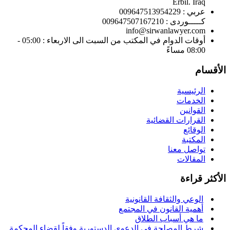
Erbil. Iraq
عربي : 009647513954229
كـــــوردى : 009647507167210
info@sirwanlawyer.com
أوقات الدوام في المكتب من السبت الى الاربعاء : 05:00 -
08:00 مساءً
الأقسام
الرئيسية
الخدمات
القوانين
القرارات القضائية
الوقائع
المكتبة
تواصل معنا
المقالات
الأكثر قراءة
الوعي والثقافة القانونية
أهمية القانون في المجتمع
ما هي أسباب الطلاق
شرط المصلحة في الدعوى الدستورية وفقاً لقضاء المحكمة