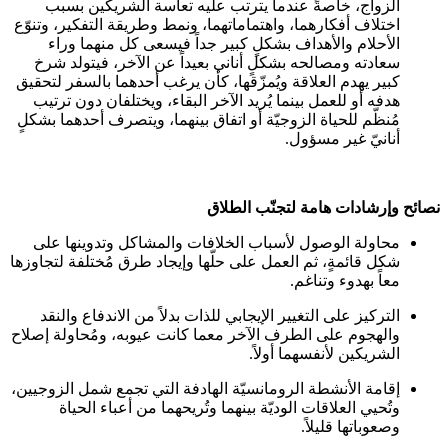
الزواج، خاصةً عندما يترتب عليه تعاسة الشريكين بسبب
اختلاف أفكارهما، واهتماماتهما، ونمط وطريقة التفكير، وتنوّع
الأحلام والأهداف بشكلٍ كبير جداً فيسعى كل منهما وراء
سعادته ومصالحه بشكلٍ أناني بعيداً عن الآخر، فيتولد شرخ
كبير يهدم العلاقة ويُمزّقها، كأن يرغب أحدهما بالسفر لتحقيق
هدفه أو للعمل بينما يُريد الآخر البقاء، ويختلفان دون ترتيب
مُنظّم للحياة الزوجيّة أو اتفاق بينهما، ويتصرف أحدهما بشكلٍ
أنانيّ غير مسؤول.
نصائح وإرشادات هامة لتجنّب الطلاق
محاولة الوصول لأسباب الخلافات والمشاكل وتدوينها على
شكل قائمةٍ، ثم العمل على حلّها وإيجاد طرق مُختلفة لتجاوزها
معاً بهدوء وتناغم.
التركيز على التغيير الإيجابي للذات بدلاً من الاندفاع والنقد
والهجوم على الطرف الآخر معما كانت عيوبه، ومُحاولة إصلاح
الشريكين لأنفسهما أولاً.
إقامة الأنشطة الرومانسيّة الهادفة التي تجمع شمل الزوجيين،
وتُحيي العلاقات الوديّة بينهما وتُريحهما من أعباء الحياة
وصعوباتها قليلاً.