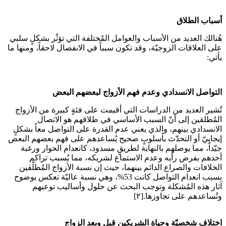
أسباب الطلاق
هُنالك العديد من الأسباب والعوامل المُختلفة التي تؤثّر بشكلٍ سلبي
على العلاقات الزوجيّة، وقد تكون سبباً في الانفصال لاحقاً، ومنها ما
يأتي:
التواصل الانسدادي وعدم فهم الأزواج لبعضهم البعض
تُشير العديد من الدراسات التي أقيمت على فئةٍ كبيرة من الأزواج
المُطلقين إلى أنّ السبب الأساسي في طلاقهم هو الاتصال
الانسدادي بينهم، والذي يعني عدم القدرة على التواصل معاً بشكلٍ
إيجابيّ أو التحدّث بأسلوبٍ صحيح يُساعدهم على فهم بعضهم البعض
جيّداً، مما يوصلهم بالنهاية لطريقٍ مسدود، كانعدام الحوار ورغبة
أحدهم بفرض رأيه وعدم الاستماع لشريكه، مما يُسبب تراكم
الخلافات والصراع الدائم بينهما، حيث إن نسبة الأزواج المُطلّقين
بسبب انعدام التواصل كانت 53%، وهي نسبة عاليّة تعكس بوضوح
آثار هذه المُشكلة وتوجب البحث عن حلول وأساليب توعيهم
وتُساعدهم على تجاوزها.[٢]
اختلاف شخصيّة وحياة الشريكين قبل وبعد الزواج