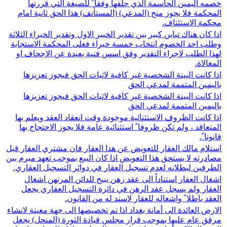
خصمه اليمين الحاسمة الذي حلفها وفقا ً للصيغة التي قررتها
المحكمة فلا يجوز منح (المدعي) (المستأنف) هذا الحق ثانية امام
محكمة الاستئناف.
اذا كان هناك تباين كبير بين تقدير الخبير الاول وتقدير الخبراء الثلاثة
وطلب احد الخصوم انتخاب خمسة خبراء فعلى المحكمة الاستجابة
لهذا الطلب لإجراء التقدير وفق اسس فنية بعيدة عن الإجحاف او
المغالاة.
اذا كانت البينة الشخصية غير كافية لاثبات الحق فيجوز تعزيزها
باليمين المتممة لمدعي الحق
اذا كانت البينة الشخصية غير كافية لاثبات الحق فيجوز تعزيزها
باليمين المتممة لمدعي الحق
اذا كانت الظروف الاستثنائية موجودة وقت انعقاد العقد ويعلم بها
المتعاقد ، ولم تكن ظروفا ً استثنائية عامة فلا يجوز الاحتجاج بها
قانونا ً.
استلام مالك العقار للتعويض عن هذا العقار فان مشتري العقار قبل
مصادرته لا يستحق هذا التعويض اذا كان البيع بموجب تعهد مبرم بين
الطرفين لبطلانه لعدم تسجيل العقار في دوائر التسجيل العقاري.
اشغال العقار استناداً الى عقد رهن يبيح للدائن المرتهن اشغال
العقار ولم يسجل عقد الرهن في دائرة التسجيل العقاري يجعل
العقد باطلا ً واشغاله للعقار لاسند له من القانون.
الارض العائدة الى أمانة بغداد اذا تم تخصيصها الى جهة معينة لانشاء
مرفق عام عليها بموجب قرار مجلس قيادة الثورة (المنحل) يجعل