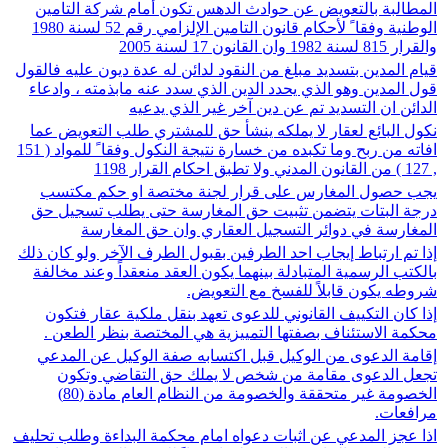
المطالبة بالتعويض عن حوادث الدهس تكون أمام شركة التامين
الوطنية وفقا ً لأحكام قانون التامين الإلزامي رقم 52 لسنة 1980
والقرار 815 لسنة 1982 وان القانون 17 لسنة 2005
قيام المدين بتسديد مبلغ من النقود لدائن له عدة ديون عليه فالقول
قول المدين وهو الذي يحدد الدين الذي سدد عنه مابذمته ، وادعاء
الدائن ان التسديد تم عن دين آخر غير الذي يدعيه
نكول البائع لعقار لا يملكه ينشأ حق للمشتري طلب التعويض عما
افاته من ربح وما تكبده من خسارة نتيجة النكول وفقا ً للمواد ( 151
, 127 ) من القانون المدني ولا تطبق احكام القرار 1198
يجب حصول المغارس على قرار لجنة مختصة او حكم مكتسب
درجة البتات يتضمن تثبيت حق المغارسة حتى يطلب تسجيل حق
المغارسة في دوائر التسجيل العقاري وان حق المغارسة
إذا تم ارتباط إيجاب احد الطرفين بقبول الطرف الآخر ولو كان ذلك
بالكتب الرسمية المتبادلة بينهما يكون العقد منعقداً وعند مخالفة
شروطه يكون قابلاً للفسخ مع التعويض.
إذا كان التكييف القانوني للدعوى تعهد بنقل ملكية عقار فتكون
محكمة الاستئناف بصفتها التمييزية هي المختصة بنظر الطعن .
إقامة الدعوى من الوكيل قبل اكتسابه صفة الوكيل عن المدعي
تجعل الدعوى مقامة من شخص لا يملك حق التقاضي وتكون
الخصومة غير متحققة والخصومة من النظام العام مادة (80)
مرافعات.
اذا عجز المدعي عن اثبات دعواه امام محكمة البداءة وطلب تحليف