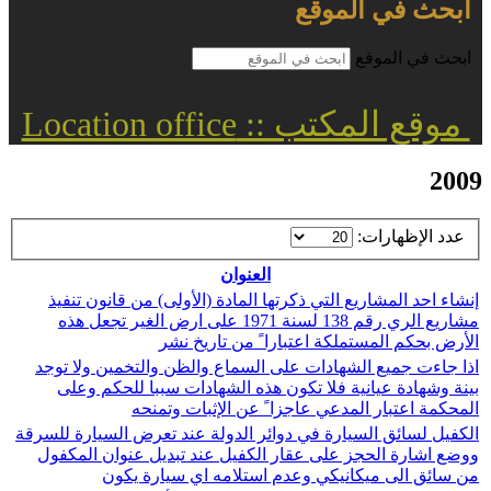
ابحث في الموقع
ابحث في الموقع
موقع المكتب :: Location office
2009
عدد الإظهارات:
العنوان
إنشاء احد المشاريع التي ذكرتها المادة (الأولى) من قانون تنفيذ
مشاريع الري رقم 138 لسنة 1971 على ارض الغير تجعل هذه
الأرض بحكم المستملكة اعتبارا ً من تاريخ نشر
اذا جاءت جميع الشهادات على السماع والظن والتخمين ولا توجد
بينة وشهادة عيانية فلا تكون هذه الشهادات سببا للحكم وعلى
المحكمة اعتبار المدعي عاجزا ً عن الإثبات وتمنحه
الكفيل لسائق السيارة في دوائر الدولة عند تعرض السيارة للسرقة
ووضع اشارة الحجز على عقار الكفيل عند تبديل عنوان المكفول
من سائق الى ميكانيكي وعدم استلامه اي سيارة يكون