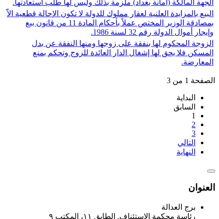
الجهة المالكة (أمانة بغداد) ملزمة بذلك وليس لها طلب استعادتها.
البيع بالمزايدة العلنية لعقار مملوك للدولة لا تكون الإحالة قطعية الاّ
بمصادقة الوزير المختص عملاً بأحكام المادة 11 من قانون بيع
وإيجار أموال الدولة رقم 32 لسنة 1986.
الزوجة المحكوم لها بنفقة على زوجها ومنها النفقة عن بدل
المسكن فلا يحق لها إشغال الدار العائدة للزوج وتحكم بمنع
المعارضة.
الصفحة 1 من 3
البداية
السابق
1
2
3
التالي
النهاية
العنوان
برج العدالة
رئاسة محكمة الاستئناف. الطابق ١١، المكتب ٩