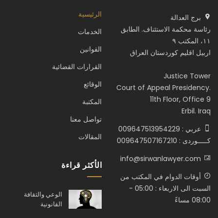
الرئيسية
برج العدالة
رئاسة محكمة الاستئناف. الطابق
الخدمات
١١، المكتب ٩
القوانين
اربيل اقليم كوردستان العراق
القرارات القضائية
Justice Tower
الوقائع
Court of Appeal Presidency.
11th Floor, Office 9
المكتبة
Erbil. Iraq
تواصل معنا
عربي : 009647513954229
المقالات
كـــــوردى : 009647507167210
info@sirwanlawyer.com
الأكثر قراءة
أوقات الدوام في المكتب من
السبت الى الاربعاء : 05:00 -
الوعي والثقافة
08:00 مساءً
القانونية