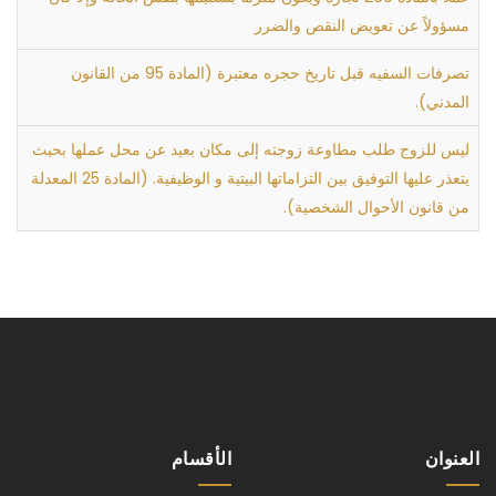
مسؤولاً عن تعويض النقص والضرر
تصرفات السفيه قبل تاريخ حجره معتبرة (المادة 95 من القانون
المدني).
ليس للزوج طلب مطاوعة زوجته إلى مكان بعيد عن محل عملها بحيث
يتعذر عليها التوفيق بين التزاماتها البيتية و الوظيفية. (المادة 25 المعدلة
من قانون الأحوال الشخصية).
العنوان
الأقسام