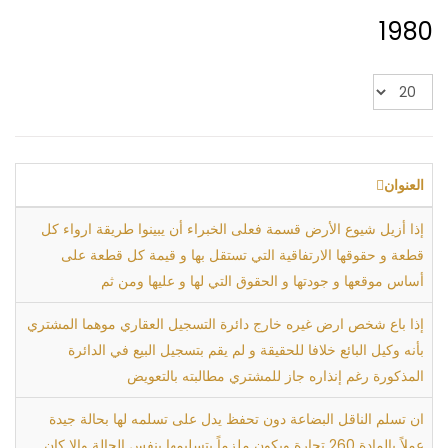
1980
عدد
الإظهارات:
العنوان
إذا أزيل شيوع الأرض قسمة فعلى الخبراء أن يبينوا طريقة ارواء كل
قطعة و حقوقها الارتفاقية التي تستقل بها و قيمة كل قطعة على
أساس موقعها و جودتها و الحقوق التي لها و عليها ومن ثم
إذا باع شخص ارض غيره خارج دائرة التسجيل العقاري موهما المشتري
بأنه وكيل البائع خلافا للحقيقة و لم يقم بتسجيل البيع في الدائرة
المذكورة رغم إنذاره جاز للمشتري مطالبته بالتعويض
ان تسلم الناقل البضاعة دون تحفظ يدل على تسلمه لها بحالة جيدة
عملاً بالمادة 260 تجارة ويكون ملزماً بتسليمها بنفس الحالة وإلا كان