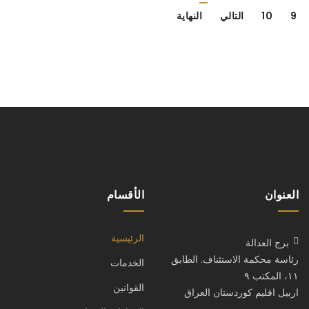
9
10
التالي
النهاية
العنوان
الأقسام
الرئيسية
برج العدالة
رئاسة محكمة الاستئناف. الطابق
الخدمات
١١، المكتب ٩
القوانين
اربيل اقليم كوردستان العراق