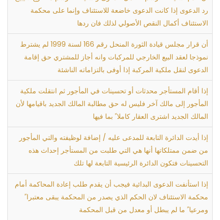
رد الدعوى إذا كانت الدعوى خاضعة للاستئناف وإنما على محكمة
الاستئناف أكمال النقص الأصولي لذلك فان ردها
أن قرار مجلس قيادة الثورة المنحل رقم 166 لسنة 1999 لم يشترط
نموذجا لعقد البيع الخارجي للمركبات وانه أجاز للمشتري حق إقامة
الدعوى لنقل ملكية المركبة إذا أوفى بالتزاماته الناشئة
إذا أقام المستأجر محدثات أو تحسينات في المأجور ثم انتقلت ملكية
المأجور إلى مالك آخر فليس له حق مطالبة المالك الجديد باقيامها لأن
المالك الجديد اشترى العقار كاملا ً بما فيها
إذا أيدت الدائرة التابعة للمدعى عليه / إضافة لوظيفته والتي المأجور
من ضمن ممتلكاتها أنها هي التي طلبت من المستأجر إحداث هذه
التحسينات فتكون الدائرة الرئيسية التابعة لها تلك
إذا استأنفت الدعوى البدائية فيجب أن يقدم طلب إعادة المحاكمة أمام
محكمة الاستئناف لان الحكم الذي يصدر من المحكمة يبقى معتبرا ً
ومرعيا ً ما لم يبطل أو معدل من قبل المحكمة