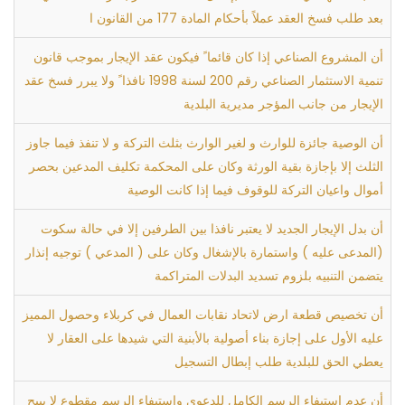
بعد طلب فسخ العقد عملاً بأحكام المادة 177 من القانون ا
أن المشروع الصناعي إذا كان قائما ً فيكون عقد الإيجار بموجب قانون
تنمية الاستثمار الصناعي رقم 200 لسنة 1998 نافذا ً ولا يبرر فسخ عقد
الإيجار من جانب المؤجر مديرية البلدية
أن الوصية جائزة للوارث و لغير الوارث بثلث التركة و لا تنفذ فيما جاوز
الثلث إلا بإجازة بقية الورثة وكان على المحكمة تكليف المدعين بحصر
أموال واعيان التركة للوقوف فيما إذا كانت الوصية
أن بدل الإيجار الجديد لا يعتبر نافذا بين الطرفين إلا في حالة سكوت
(المدعى عليه ) واستمارة بالإشغال وكان على ( المدعي ) توجيه إنذار
يتضمن التنبيه بلزوم تسديد البدلات المتراكمة
أن تخصيص قطعة ارض لاتحاد نقابات العمال في كربلاء وحصول المميز
عليه الأول على إجازة بناء أصولية بالأبنية التي شيدها على العقار لا
يعطي الحق للبلدية طلب إبطال التسجيل
أن عدم استيفاء الرسم الكامل للدعوى واستيفاء الرسم مقطوع لا يبيح