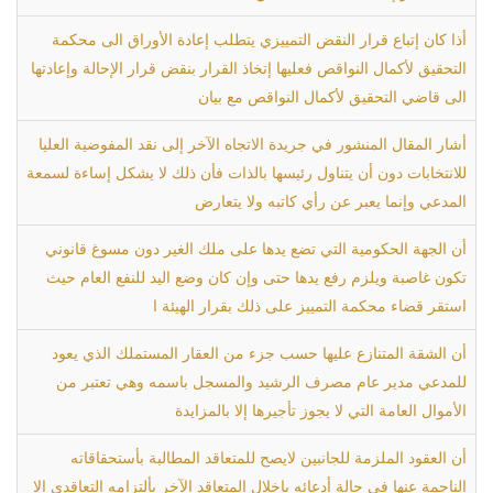
أذا كان إتباع قرار النقض التمييزي يتطلب إعادة الأوراق الى محكمة
التحقيق لأكمال النواقص فعليها إتخاذ القرار بنقض قرار الإحالة وإعادتها
الى قاضي التحقيق لأكمال النواقص مع بيان
أشار المقال المنشور في جريدة الاتجاه الآخر إلى نقد المفوضية العليا
للانتخابات دون أن يتناول رئيسها بالذات فأن ذلك لا يشكل إساءة لسمعة
المدعي وإنما يعبر عن رأي كاتبه ولا يتعارض
أن الجهة الحكومية التي تضع يدها على ملك الغير دون مسوغ قانوني
تكون غاصبة ويلزم رفع يدها حتى وإن كان وضع اليد للنفع العام حيث
استقر قضاء محكمة التمييز على ذلك بقرار الهيئة ا
أن الشقة المتنازع عليها حسب جزء من العقار المستملك الذي يعود
للمدعي مدير عام مصرف الرشيد والمسجل باسمه وهي تعتبر من
الأموال العامة التي لا يجوز تأجيرها إلا بالمزايدة
أن العقود الملزمة للجانبين لايصح للمتعاقد المطالبة بأستحقاقاته
الناجمة عنها في حالة أدعائه بإخلال المتعاقد الآخر بألتزامه التعاقدي الا