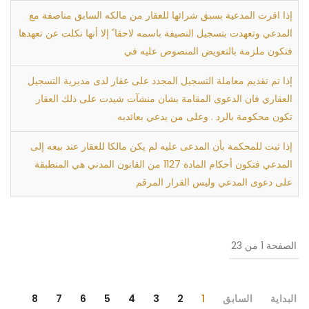
إذا اقرت المدعية بسبق شرائها للعقار من مالكه السابق مناصفة مع
المدعي وتعهدت بتسجيل النصيفة باسمه لاحقا ً إلا أنها نكلت عن تعهدها
فتكون ملزمة بالتعويض المنصوص عليه في
إذا تم تقديم معاملة التسجيل المجدد على عقار لدى مديرية التسجيل
العقاري فان الدعوى المقامة بشان منشآت شيدت على ذلك العقار
تكون محكومة بالرد . وعلى من يدعي بعائديه
إذا ثبت للمحكمة بأن المدعى عليه لم يكن مالكا للعقار عند بيعه إلى
المدعي فتكون أحكام المادة 1127 من القانون المدني هي المنطبقة
على دعوى المدعي وليس القرار المرقم
الصفحة 1 من 23
البداية
السابق
1
2
3
4
5
6
7
8