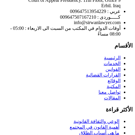
Court of Appeal Presidency. 11th Floor, Office 9
Erbil. Iraq
عربي : 009647513954229
كـــــوردى : 009647507167210
info@sirwanlawyer.com
أوقات الدوام في المكتب من السبت الى الاربعاء : 05:00 -
08:00 مساءً
الأقسام
الرئيسية
الخدمات
القوانين
القرارات القضائية
الوقائع
المكتبة
تواصل معنا
المقالات
الأكثر قراءة
الوعي والثقافة القانونية
أهمية القانون في المجتمع
ما هي أسباب الطلاق