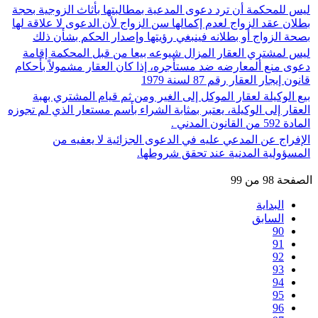
ليس للمحكمة أن ترد دعوى المدعية بمطالبتها بأثاث الزوجية بحجة
بطلان عقد الزواج لعدم إكمالها سن الزواج لأن الدعوى لا علاقة لها
بصحة الزواج أو بطلانه فينبغي رؤيتها وإصدار الحكم بشأن ذلك
ليس لمشتري العقار المزال شيوعه بيعا من قبل المحكمة إقامة
دعوى منع ألمعارضه ضد مستأجره، إذا كان العقار مشمولاً بأحكام
قانون إيجار العقار رقم 87 لسنة 1979
بيع الوكيلة لعقار الموكل إلى الغير ومن ثم قيام المشتري بهبة
العقار إلى الوكيلة، يعتبر بمثابة الشراء بأسم مستعار الذي لم تجوزه
المادة 592 من القانون المدني .
الإفراج عن المدعي عليه في الدعوى الجزائية لا يعفيه من
المسؤولية المدنية عند تحقق شروطها.
الصفحة 98 من 99
البداية
السابق
90
91
92
93
94
95
96