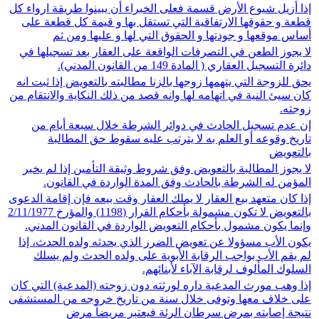
إذا أزيل شيوع الأرض قسمة فعلى الخبراء أن يبينوا طريقة ارواء كل
قطعة و حقوقها الارتفاقية التي تستقل بها و قيمة كل قطعة على
أساس موقعها و جودتها و الحقوق التي لها و عليها ومن ثم
لا يجوز الطعن في التصرفات الواقعة على العقار بعد تسجيلها في
دائرة التسجيل العقاري ( المادة 149 من القانون المدني).
يحق للزوجة التي يتهمها زوجها بالزنا مطالبته بالتعويض إذا ثبت انه
كان سيئ النية في اتهامه لها وانه قصد من ذلك النكاية والانتقام من
زوجته.
إن عدم تسجيل الحادث في دوائر الشرطة خلال سبعة أيام من
تاريخ وقوعه أو العلم به لا يترتب عليه سقوط حق المطالبة
بالتعويض
لا يجوز المطالبة بالتعويض وفق شروط وثيقة التأمين إذا لم يخبر
المؤمن له الشرطة بالحادث وفق المدة الواردة في القانون.
إذا كان متعهد بيع العقار لا يملك العقار وقت بيعه فإن إقامة الدعوى
بالتعويض لا تكون مشمولة بأحكام القرار (1198) والمؤرخ 2/11/1977
وإنما يكون مشمول بأحكام التعويض الواردة في القانون المدني.
يكون الأب مسؤولا عن تعويض الضرر الذي يحدثه ولده الحدث، إذا
لم يقم الأب بواجب الرقابة الأبوية على ولده الحدث ولم يسلك
السلوك المألوف لرقابة الآباء لأبنائهم.
إذا وهب مورث المدعية داره لورثته دون زوجته (المدعية) التي كان
على خلاف معها وتوفى خلال سنة من تاريخ خروجه من المستشفى
نتيجة إصابته بمرض سرطان الرئة فيعتبر مريضاً مرض