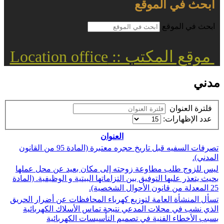
ابحث في الموقع
ابحث في الموقع
موقع المكتب :: Location office
مدني
فلترة العنوان
عدد الإظهارات:
العنوان
تصرفات السفيه قبل تاريخ حجره معتبرة (المادة 95 من القانون
المدني).
ليس للزوج طلب مطاوعة زوجته إلى مكان بعيد عن محل عملها
بحيث يتعذر عليها التوفيق بين التزاماتها البيتية و الوظيفية. (المادة
25 المعدلة من قانون الأحوال الشخصية).
تسأل المنشأة العامة لتوزيع كهرباء المحافظات عن أضرار الحريق
الذي نشب في محلات المدعي نتيجة تماس الأسلاك الكهربائية
بسبب الأخطاء الفنية في تصميم التأسيسات الكهربائية