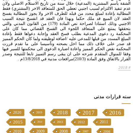
الشقة بأسم المشترية (المدعية) خلال سنة من تاريخ الاستلام الاصلي ولان
عدم تنفيذ الالتزام لسبب اجنبي تعطي الحق للمتعاقد الاخر (المشتري) فقط
المطالبة بإعادة لمبلغ محدد من قبله للطرف الاخر ولا يجوز المطالبة بفسخ
العقد لان المبيع قد ملك حكما وبهذا فان العقد قد انفسخ نتيجة السبب
الاجنبي وذلك استنادا لصراحة نص المادة (179) من القانون المدني والتي
بتحققها يمتنع على المتعاقد اللجوء الى الفسخ القضائي مما كان على
المحكمة رد دعوى المدعية بطلب فسخ العقد وإجابة دعواها فقط بإعادة
المبلغ المسدد من قبلها للمدعى عليه /اضافة لوظيفته ولما كان الحكم المميز
قد صدر على خلاف ذلك مما اخل بصحته وتأسيسا على ما تقدم قررت
المحكمة نقض الحكم المميز واعادة اضبارة الدعوى الى محكمتها للسير فيها
وفقا للمنوال المتقدم شرحه على ان يبقى رسم التمييز تابعا للنتيجة وصدر
القرار بالاتفاق وفق المادة (210/3)مرافعات مدنية في 13/8/2018م .
2018
سنە قرارات مدنی
2017
2016
2018
2020
2019
2015
2011
2013
2012
2014
2010
2009
2008
2007
2006