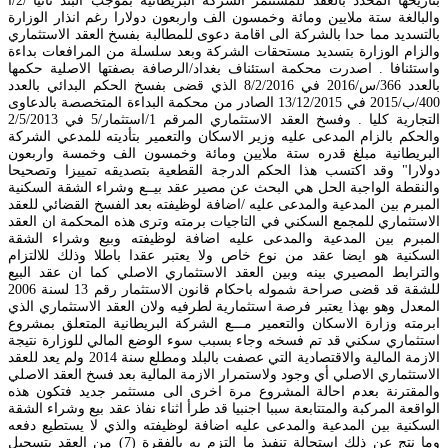
بتاريخها المحدد بالعقد للمستثمر الشركة البريطانية بموجب البند ثانيا"/2/أ
والبالغة ستة ملايين ومائة وخمسون الف واربعون دولارا رغم انذار الوزارة
بالتسديد مما حدا بالشركة الى اقامة دعوى للمطالبة بفسخ العقد الاستثماري
والزام الوزارة بتسديد مستحقات الشركة وبعد سلسلة من المرافعات بداءة
واستئنافا . اصدرت محكمة استئناف بغداد/الرصافة بصفتها الاصلية حكمها
بالعدد 366/س/2016 في 8/2/2016 الذي قضى بفسخ الحكم البدائي بالعدد
400/ب/2015 في 13/12/2015 الصادر من محكمة البداءة المتخصصة بالدعاوى
التجارية كليا . وفسخ العقد الاستثماري المرقم 1/استثمار/5 في 2/5/2013
والحكم بالزام المدعى عليه وزير الاسكان والتعمير بتأديته للمدعي الشركة
البريطانية مبلغ قدره ستة ملايين ومائة وخمسون الف وخمسة واربعون
دولارا" وقد اكتسب هذا الحكم الدرجة القطعية بتصديقه تمييزا وتصحيحا
والنقطة الواجبة الحل هي البحث عن مصير عقد بيــع وشراء الشقة السكنية
المبرم بين المدعية والمدعى عليه /اضافة لوظيفته بعد الفسخ القضائي للعقد
الاستثماري للمجمع السكني في التاجيات برمته وترى هذه المحكمة ان العقد
المبرم بين المدعية والمدعى عليه اضافة لوظيفته وبيع وشراء الشقة
السكنية هو ايضا عقد من نوع خاص ولا يعتبر عقدا باطلا وذلك للالتزام
والترابط المصيري بينه وبين العقد الاستثماري الاصلي كما ان عقد البيع
للشقة قد قضى صراحة شموله باحكام قانون الاستثمار رقم 13 لسنة 2006
المعدل وهو بهذا يعتبر فرصة استثمارية لطرفيه ولان العقد الاستثماري الذي
ابرمته وزارة الاسكان والتعمير مـــع الشركة البريطانية المتعلق بمشروع
استثماري سكني قد تم فسخه وجاء بسبب سوء الوضع المالي للوزارة نتيجة
الازمة المالية والاقتصادية التي عصفت بالبلد ومطلع سنة 2014 ولم يعد للعقد
الاستثماري الاصلي أي وجود ولاستمرار الازمة المالية بعد فسخ العقد الاصلي
والمقترنة بعدم احالة المشروع مرة اخرى الى مستثمر جديد فتكون هذه
الواقعة المركبة والمتتابعة سببا اجنبيا قد طرأ اثناء نفاذ عقد بيع وشراء الشقة
السكنية بين المدعية والمدعى عليه اضافة لوظيفته والذي لا يستطيع دفعه
وما نتج عن ذلك استحالة تنفيذ ما التزم به بالفقرة (7) من العقد بتسجيل