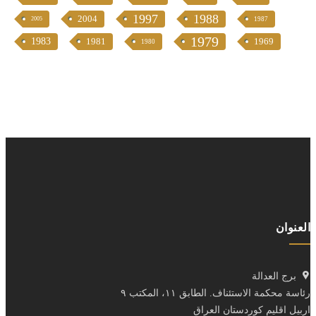
1997
1988
2004
2005
1987
1979
1983
1981
1969
1980
العنوان
برج العدالة
رئاسة محكمة الاستئناف. الطابق ١١، المكتب ٩
اربيل اقليم كوردستان العراق