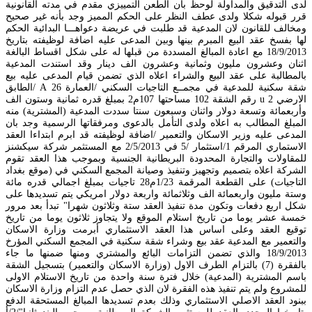
لدى التدقيق والمداولة لوحظ بان الطعن التمييزي مقدم في مدته القانونية
قرر قبوله شكلا ولدى عطف النظر على الحكم المميز وجد بأنه غير صحيح
ومخالف للقانون لان المدعية قد طلبت في عريضة دعواهـــا البدائية الحكم
لها بفسخ عقد البيع المبرم بينها وبين المدعى عليه اضافة لوظيفته بتاريخ
18/9/2013 مع اعادة المبالغ المسددة من قبلها له على شكل اقساط البالغة
اثنان وعشرون مليون وثمانية وعشرون الف دينار وقد استندت المدعية
بالمطالبة على عقد البيع والشراء اعلاه الذي تضمن قيام المدعى عليه بيع
شقة سكنية للمدعية في مجمــع التاجيات السكني /العمارة 26 A /الطابق
الارضي 2 u رقم الشقة 102 مساحتها 107م2 بمبلغ قدره ثمانية وستون الف
وأربعمائة وتسعة دولار واثنان وسبعون سنتا سددت المدعية (المشترية) منه
المبلغ المطالب به اعلاه ولدى التأمل بالدعوى ومرفقاتها الرسمية وجد بان
المدعى عليه وزير الاسكان والتعمير /اضافة لوظيفته قد ابرم ابتداءا العقد
الاستماري المرقم 1/استثمار /5 في 2/5/2013 مع المستثمر شركة سيكشنز
للمقاولات والتجارة المحدودة البريطانية الجنسية وبموجب هذا العقد تقوم
الشركة اعلاه بتصميم وتجهيز وتنفيذ وصيانة المجمع السكني في (موقع بغداد
التاجيات) على القطعة المرقمة 1/23م28 تاجيات بمبلغ اجمالي قدره مائة
وستة مليون واربعمائة الف وثلاثمائة واربعة دولار امريكي يتم تسديدها على
شكل اربع دفعات وتكون مدة تنفيذ العقد ستة وثلاثون شهرا" تبدأ بعد مرور
خمسة عشر يوما من تاريخ استلام الموقع ولا يتجاوز ثلاثون يوما من تاريخ
توقيع العقد وعلى اساس هذا العقد الاستثماري أبرمت وزارة الاسكان
والتعمير مع المدعية عقد بيع وشراء شقة سكنية في المجمع السكني المؤرخ
18/9/2013 والذي تضمن التزامات البائع والمشتري ومنها ضمنها ما جاء
بالفقرة (7) بالتزام الطرف الاول (وزارة الاسكان والتعمير) بتسجيل الشقة
باسم المشترية (المدعية) خلال فترة سنة واحدة من تاريخ الاستلام الاولى
للمشروع ولم يتم تنفيذ هذه الفقرة لان الذي حصل عدم التزام وزارة الاسكان
ببنود العقد الاصلي الاستثماري وذلك بعدم تسديدها المبالغ المستحقة الدفع