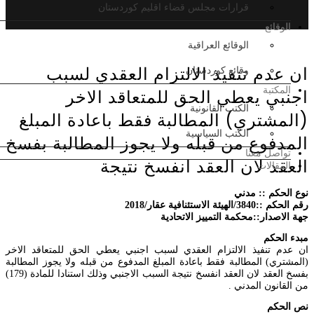
موقع المكتب :: Location office
قرارات مجلس قضاء اقليم كوردستان
الوقائع
الوقائع العراقية
ان عدم تنفيذ الالتزام العقدي لسبب
وقائع كوردستان
المكتبة
اجنبي يعطي الحق للمتعاقد الاخر
الكتب القانونية
(المشتري) المطالبة فقط باعادة المبلغ
الكتب السياسية
المدفوع من قبله ولا يجوز المطالبة بفسخ
تواصل معنا
العقد لان العقد انفسخ نتيجة
المقالات
نوع الحكم :: مدني
رقم الحكم ::3840/الهيئة الاستئنافية عقار/2018
جهة الاصدار::محكمة التمييز الاتحادية
مبدء الحكم
ان عدم تنفيذ الالتزام العقدي لسبب اجنبي يعطي الحق للمتعاقد الاخر
(المشتري) المطالبة فقط باعادة المبلغ المدفوع من قبله ولا يجوز المطالبة
بفسخ العقد لان العقد انفسخ نتيجة السبب الاجنبي وذلك استنادا للمادة (179)
من القانون المدني .
نص الحكم