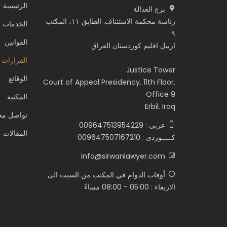
الرئيسية
برج العدالة
رئاسة محكمة الاستئناف. الطابق ١١، المكتب
الخدمات
٩
القوانين
اربيل اقليم كوردستان العراق
القرارات 
Justice Tower
الوقائع
Court of Appeal Presidency. 11th Floor,
Office 9
المكتبة
Erbil. Iraq
تواصل معن
عربي : 009647513954229
المقالات
كـــــوردى : 009647507167210
info@sirwanlawyer.com
أوقات الدوام في المكتب من السبت الى
الاربعاء : 05:00 - 08:00 مساءً