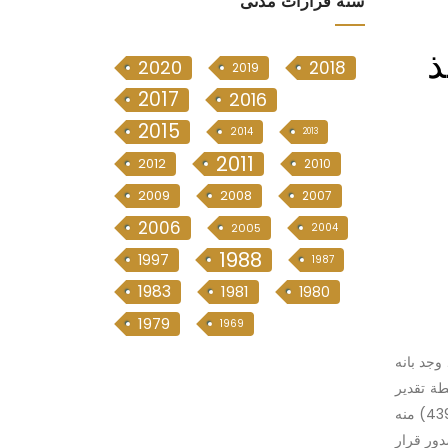
سنە قرارات مدنی
ذ
2020
2018
2019
2017
2016
2015
2014
2013
2011
2012
2010
2009
2008
2007
2006
2005
2004
1988
1997
1987
1983
1981
1980
1979
1969
وجد بانه
رقم 40 لسنة 1980 المعدل اناطت سلطة تقدير
احتفاظ الحكم او القرار المنفذ بقوته التنفيذية من عدمه الى المنفذ العدل او جهة التنفيذ وفي ضوء احكام القانون المدني في المواد (435-439) منه
دور قرار