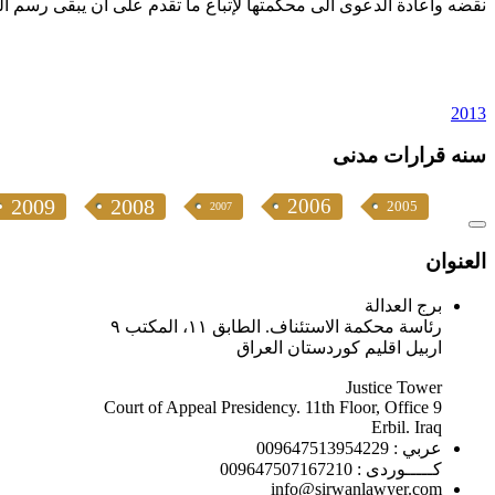
نقضه واعادة الدعوى الى محكمتها لإتباع ما تقدم على ان يبقى رسم التمييز تابعا للنتيجة
2013
سنە قرارات مدنی
2009
2008
2006
2005
2007
العنوان
برج العدالة
رئاسة محكمة الاستئناف. الطابق ١١، المكتب ٩
اربيل اقليم كوردستان العراق
Justice Tower
Court of Appeal Presidency. 11th Floor, Office 9
Erbil. Iraq
عربي : 009647513954229
كـــــوردى : 009647507167210
info@sirwanlawyer.com