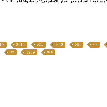
 وصدر القرار بالاتفاق في23/شعبان/1434هـ 2/7/2013 .
15
2014
2012
2013
2011
2010
1979
1969
1980