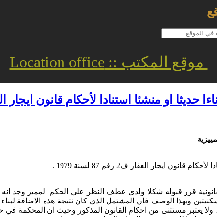
ع
موقع المكتب :: Location office
ا او منشئا استنادا لأحكام قانون ايجار العقار ف2 رقم 87 لس
مييزية
نون ايجار العقار ف2 رقم 87 لسنة 1979 .
قانونية قرر قبوله شكلا ولدى عطف النظر على الحكم المميز وجد انه 
نيتين وبهذا الوصف فان المشتمل الذي كان نتيجة هذه الاضافة لبناء ساب
الفقرة (2) من المادة الثالثة من قانون ايجار العقار رقم 87 لسنة 1979 ولا يعتبر مستثنى من احكام الق