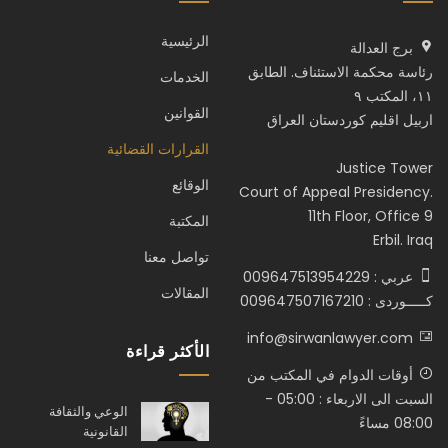
الرئيسية
برج العدالة
رئاسة محكمة الاستئناف. الطابق
الخدمات
١١، المكتب ٩
القوانين
اربيل اقليم كوردستان العراق
القرارات القضائية
Justice Tower
الوقائع
Court of Appeal Presidency.
11th Floor, Office 9
المكتبة
Erbil. Iraq
تواصل معنا
عربي : 009647513954229
المقالات
كـــــوردى : 009647507167210
info@sirwanlawyer.com
الأكثر قراءة
أوقات الدوام في المكتب من
السبت الى الاربعاء : 05:00 -
الوعي والثقافة
08:00 مساءً
القانونية