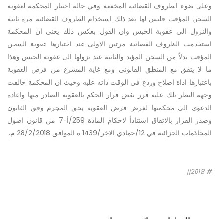
وعلى ضوء الظروف القضائية المخففة وفي حالة اختيار المحكمة لعقوبة
السجن المؤقت فليس لها بعد ذلك استخدام الظروف القضائية مرة ثانية
والنزول الى عقوبة الحبس وان القول بعكس ذلك يعني ان المحكمة
استخدمت الظروف القضائية مرتين الاولى عند اختيارها عقوبة السجن
المؤقت بدلاً من السجن المؤبد والثانية عند نزولها الى عقوبة الحبس وهذا
ما لا يتفق مع المنطق القانوني ومع غاية المشرع من فرض العقوبة
باعتبارها اداة اصلاح وردع في الوقت ذاته عليه وحيث ان المحكمة خالفت
وجهة النظر تلك عليه قرر نقض قرار الحكم بالعقوبة الصادر منها واعادة
الدعوى الى محكمتها لغرض فرض العقوبة بحق المجرم وفق القانون
وصدر القرار بالاتفاق استناداً لاحكام المادة 259/أ-7 من قانون اصول
المحاكمات الجزائية في 12/جمادي الاخر/1439 ه الموافق 28/2/2018 م.
jj2018