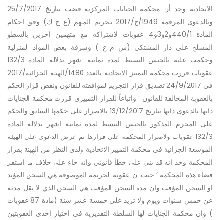
الاتحادية وجد أن محكمة الجنايات المركزية قضت بتاريخ 25/7/2017
وبالدعوى المرقمة 1949/ج/2017 بتجريم المتهم (ع ح ك) وفق احكام
المادة 440/1و2و3و4 عقوبات لاشتراكه مع متهمين اخرين بالسطو
المسلح على دار المشتكي (س م ع ) وسرقة بعض المواد المنزلية
وحكمت عليه بالحبس البسيط لمدة ثمانية اشهر بدلالة المادة 132/3
عقوبات قررت محكمة التمييز الاتحادية بالعدد 1480/الهيئة الجزائية/2017
في 24/9/2017 تصديق قرار التجريم لموافقته للقانون ونقض قرار الحكم
بالعقوبة المخالفة للقانون ’ واتباعاً للقرار التمييزي قررت محكمة الجنايات
ذاتها بالدعوى ذاتها بتاريخ 13/12/2017 بالاصرار على حكمها السابق والحكم
على المجرم المذكور بالحبس البسيط لمدة ثمانية اشهر بدلالة المادة
132/3 عقوبات ولاصرار المحكمة على قرارها تم عرض الدعوى على الهيئة
الموسعة الجزائية في محكمة التمييز الاتحادية ولدى النظر من الهيئة بقرار
المحكمة وجد انه قد بني على خطأ قانوني وانه جاء على خلاف ما استقر
قضاء هذه المحكمة ’ حيث ان عقوبة الجريمة الموصوفة هي السجن المؤبد
او السجن المؤقت وان مدة السجن المؤقت هي السجن الذي لا تقل مدته
عن خمس سنوات ويوم ولا تزيد على خمسة عشر سنة (مادة 87 عقوبات
) وان محكمة الجنايات لها السلطة التقديرية في اختيار احدى العقوبتين