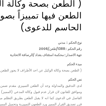
( الطعن بصحة وكالة ال
الطعن فيها تمييزاً بصو
الحاسم للدعوى)
نوع الحكم :: مدني
رقم الحكم ::1388/طعن/2006
جهة الاصدار::محكمة استئناف بغداد /الرصافة الاتحادية
مبدء الحكم
( الطعن بصحة وكالة الوكيل عن احد الأطراف لا يجوز الطعن ف
نص الحكم
لدى التدقيق والمداولة وجد أن الطعن التمييزي مقدم ضمن ا
وموافق للقانون لان قرار عدم قبول وكالة المدعي (المميز) ع
قرر تصديق القرار المميز ورد الطعون التمييزية وتحميل المميز رسم التمييز وصدر ال