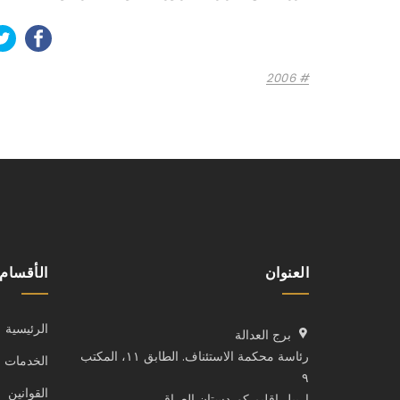
2006
العنوان
الأقسام
الرئيسية
برج العدالة
رئاسة محكمة الاستئناف. الطابق ١١، المكتب
الخدمات
٩
القوانين
اربيل اقليم كوردستان العراق