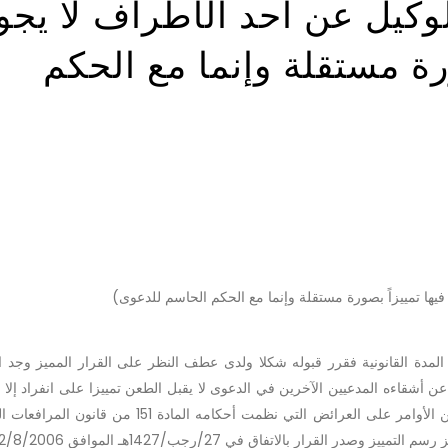
وكيل عن احد الأطراف لا يجو
رة مستقلة وإنما مع الحكم
يها تمييزاً بصورة مستقلة وإنما مع الحكم الحاسم للدعوى)
لمدة القانونية فقرر قبوله شكلا ولدى عطف النظر على القرار المميز وجد 
ن أشقاءه المدعيين الآخرين في الدعوى لا يقبل الطعن تمييزا على انفراد إلا م
الفاصل في الدعوى كما انه لا يقبل الطعن بطريق التظلم من الأوامر على العرائض التي نظمت أحكامه الما
قرار بالاتفاق في 27/رجب/1427هـ الموافق 22/8/2006م.