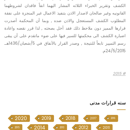
الكشف وتقرير الخبراء الثلاثه المشار اليهما انفاً فاقدان لشروطهما
القانونيه وغير صالحان لاصدار الاذن بتنفيذ الاعمال غير المنجزة على نفقة
المطلوب الكشف المستعجل والاذن ضده , وبما أن المحكمة أصدرت
قرارها المميز دون ملاحظ ذلك فقد أخل بصحته , لذا قرر نقضه واعادة
اضبارة الكشف الى محكمتها للسير فيها على ضوء ماتقدم على أن يبقى
رسم التمييز تابعاً للنتيجة , وصدر القرار بالأتفاق في 5/شعبان/1436هــ
24/5/2015م.
2015
سنە قرارات مدنی
2020
2019
2018
2017
2016
2014
2012
2011
2015
2013