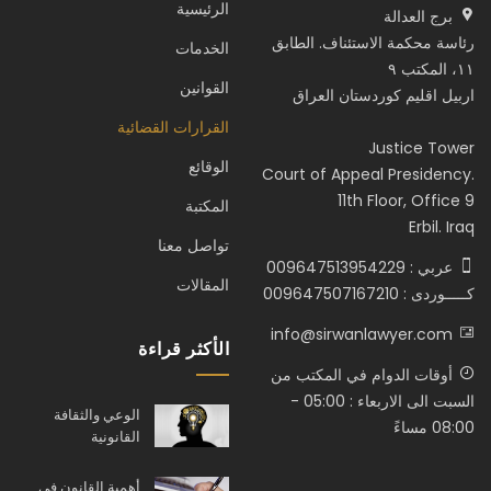
الرئيسية
برج العدالة
رئاسة محكمة الاستئناف. الطابق
الخدمات
١١، المكتب ٩
القوانين
اربيل اقليم كوردستان العراق
القرارات القضائية
Justice Tower
الوقائع
Court of Appeal Presidency.
11th Floor, Office 9
المكتبة
Erbil. Iraq
تواصل معنا
عربي : 009647513954229
المقالات
كـــــوردى : 009647507167210
info@sirwanlawyer.com
الأكثر قراءة
أوقات الدوام في المكتب من
السبت الى الاربعاء : 05:00 -
الوعي والثقافة
08:00 مساءً
القانونية
أهمية القانون في