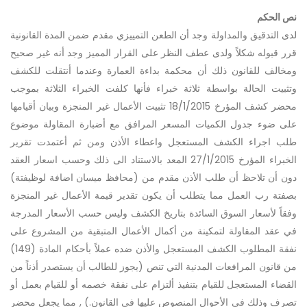
نص الحكم
لدى التدقيق والمداولة وجد أن الطعن التمييزي مقدم ضمن المدة القانونية
قرر قبوله شكلاً ولدى عطف النظر على القرار المميز وجد أنه غير صحيح
ومخالف للقانون ذلك أن محكمة بداءة العمارة وعندما أنتقلت للكشف
وتثبيت الحالة بواسطة ثلاثة خبراء فأنها كلفت الخبراء الثلاثة بموجب
محضر كشف المؤرخ 18/1/2015 تثبيت الأعمال غير المنجزة وبيان أقيامها
على ضوء جدول الكميات المسعر المرافق مع أضبارة المقاولة موضوع
طلب اجراء الكشف المستعجل واعطاء الأذن ومن ثم أعتمدت تقرير
الخبراء المؤرخ 27/1/2015 المعد بالاستناد الى ذلك وحسب اسعار العقد
دون أن تلاحظ أن طلب الأذن مقدم من (محافظ ميسان اضافة لوظيفتة)
بصفتة رب العمل مما يتطلب أن يكون تقدير قيمة الأعمال غير المنجزة
وفقاً لأسعار السوق السائدة بتاريخ الكشف وليس حسب الأسعار المدرجة
في عقد المقاولة لتمكينة من أكمال الأعمال المتبقية من المشروع على
نفقة المطلوب الكشف المستعجل والأذن ضده عملاً بأحكام المادة (149)
من قانون المرافعات المدنية التي تنص (يجوز للطالب أن يستصدر أذناً من
القضاء المستعجل للقيام بتنفيذ ألتزام على نفقة خصمه أو للقيام بعمل أو
تصرف وذلك في الأحوال المنصوص عليها في القانون.) , مما يجعل محضر