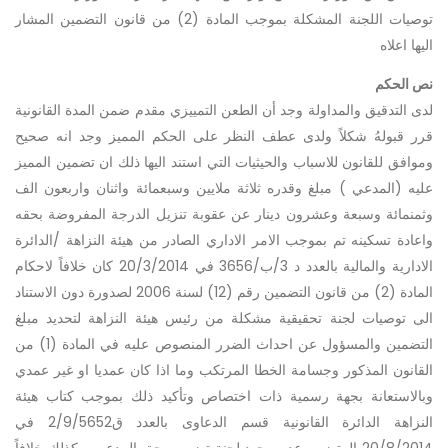
توصيات اللجنة المشكلة بموجب المادة (2) من قانون التضمين المشار
اليها اعلاه
نص الحكم
لدى التدقيق والمداولة وجد أن الطعن التمييزي مقدم ضمن المدة القانونية
قرر قبولهُ شكلاً ولدى عطف النظر على الحكم المميز وجد انه صحيح
وموافق للقانون للاسباب والحيثيات التي استند اليها ذلك ان تضمين المميز
عليه (المدعي ) مبلغ وقدره ثلاثة ملايين وسبعمائة واثنان واربعون الف
وثمنمائة وسبعة وعشرون دينار عن عقوبة تنزيل الدرجة المفروضة بحقه
واعادة تسكينه تم بموجب الامر الاداري الصادر من هيئة النزاهة /الدائرة
الادارية والمالية بالعدد د 3/ب/3656 في 20/3/2014 كان خلافاً لاحكام
المادة (2) من قانون التضمين رقم (12) لسنة 2006 لصدورة دون الاستناد
الى توصيات لجنة تحقيقية مشكلة من رئيس هيئة النزاهة لتحديد مبلغ
التضمين والمسؤول عن احداث الضرر المنصوص عليه في المادة (1) من
القانون المذكور وجسامة الخطا المرتكب وما اذا كان عمديا او غير عمدي
وبالاستعانة بجهة رسمية ذات اختصاص وتأكيد ذلك بموجب كتاب هيئة
النزاهة الدائرة القانونية قسم الدعاوى بالعدد ق2/9/5652 في