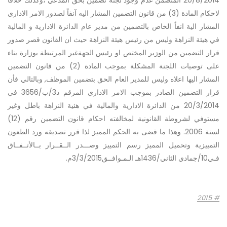
20/8/2014 المتضمن عدم وجود لجنة تضمين بحق المدعي ،وكذلك خلافاً
لاحكام المادة (3) من قانون التضمين المشار اليه آنفاً لصدور الامر الاداري
المشار الية انفاً الخاص بالتضمين من مدير عام الدائرة الادارية و المالية
في هيئة النزاهة وليس من رئيس هيئة النزاهة حيث ان القانون قصر صدور
قرار التضمين من الوزير المختص او رئيس الجهةغير المرتبطة بوزارة بناء
على توصيات اللجنة المشكلة بموجب المادة (2) من قانون التضمين
المشار اليها اعلاه وليس للمدير العام الحق بتضمين الموظف, وبالتالي فأن
قرار التضمين الصادر بموجب الامر الاداري المرقم د3/ب/3656 في
20/3/2014 من الدائرة الادارية والمالية في هئية النزاهة باطل وغير
مستوفي لشروطة القانونية لمخالفته احكام قانون التضمين رقم (12)
لسنة 2006. وهذا ما قضى به الحكم المميز لذا قرر تصديقه ورد الطعون
التمييزية وتحميل المميز رسم التمييز وصـــدر الــقــرار بــالأتــفــاق
فـي10/جمادي الثاني/1436هـ الـمـوافــق3/3/2015م.
2015