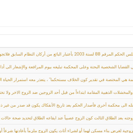
ز هذه المطالبة لأنه لم يتقرر مصيره ولاتصح
 القضايا الشخصية البحتة وعلى المحكمة تبليغه بيوم المرافعة والإشعار الى أد
ة هي المختصة في تقدير كون الخلاف مستحكما ً ، يتعذر معه استمرار الحياة الزوجية
لمخشلات الذهبية المقامة ابتداءاً من قبل أحد الزوجين ضد الزوج الاخر ولا 
قله الى محكمة أخرى فأصدار الحكم بعد تاريخ الأنفكاك يكون قد صدر من غير ذي
ه بعد الطلاق الثالث كون الزوج عصبياً عند ايقاعه الطلاق لتحديد صحة حالات ا
لزوجية لغرض بناء مسكن لهما أو لشراء أثاث يكون الزوج ملزماً بأعادتها شرعاً أو ق