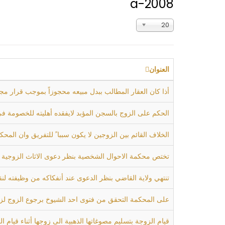
a-2008
عدد
20
الإظهارات:
العنوان
أذا كان العقار المطالب ببدل مبيعه محجوزاً بموجب قرار مجلس الحكم المرقم 88 لسنة 2003 بأعتبار البائع من أركان النظام السابق فلاتجو
الحكم على الزوج بالسجن المؤبد لايفقده أهليته للخصومة في
الخلاف القائم بين الزوجين لا يكون سببا ً للتفريق وان المحكم
تختص محكمة الاحوال الشخصية بنظر دعوى الاثاث الزوجية وا
تنتهي ولاية القاضي بنظر الدعوى عند أنفكاكه من وظيفته لن
على المحكمة التحقق من فتوى احد الشيوخ برجوع الزوج لزوجت
قيام الزوجة بتسليم مصوغاتها الذهبية الى زوجها أثناء قيام ا