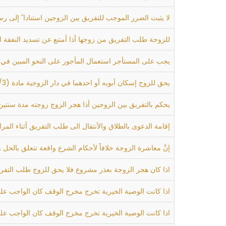
لا يثبت الضرر الموجب للتفريق بين الزوجين استنادا ً إلى
للزوجة طلب التفريق من زوجها أذا أمتنع عن تسديد النفقة المحكوم بها بعد أم
يجب على المستأجر استعمال المأجور على النحو المبين في عقد الإيجار فان سكت عليه اس
يحق للزوج إسكان أبويه أو احدهما في دار الزوجية مادة (26/3) من قانون الأحوال الشخصية وليس للزوجة حق الاعتراض على ذلك كما يجوز له إسكان المسؤول عن إعالتهم, إن لم يكن
يحكم بالتفريق بين الزوجين أذا هجر الزوج زوجته مدة سنتين 
إقامة الدعوى بالطلاق والأنتقال الى طلب التفريق أثناء الم
إنَّ معاشرة الزوجة خلافاً لأحكام الشرع واقعة تتعلق بالحل و
اذا كان هجر الزوجة بعذر مشروع فلا يحق للزوج طلب التفري
اذا كانت الوصية الخيرية تخرج مخرج الوقف كان الواجب على
اذا كانت الوصية الخيرية تخرج مخرج الوقف كان الواجب على