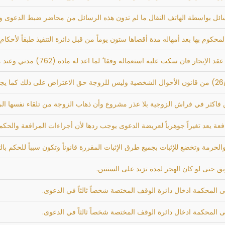
 رسائل بواسطة الهاتف النقال ما لم تدون هذه الرسائل من محاضر ضبط الدعوى 
هاله مدة أقصاها ستون يوماً من قبل دائرة التنفيذ طبقاً لأحكام المادة 43/أولاً/9 من قانون الأحوال
تعماله وفقا ً لما اعد له مادة (762) مدني وعند مخالفته ذلك للمؤجر حق طلب فسخ العقد
فاكثر في فراش الزوجية بلا عذر مشروع وأن ذهاب الزوجة من تلقاء نفسها الى دا
رافعة يعد تغيراً جوهرياً لعريضة الدعوى يوجب ردها لأن أجراءات المرافعة وال
الحرمة وتخضع للإثبات بجميع طرق الإثبات المقررة قانوناً وتكون سبباً للحكم بال
ق حتى لو كان الهجر لمدة تزيد على السنتين.
 المحكمة ادخال دائرة الوقف المختصة شخصاً ثالثاً في الدعوى.
 المحكمة ادخال دائرة الوقف المختصة شخصاً ثالثاً في الدعوى.