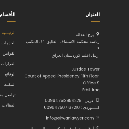
العنوان
الأقسام
الرئيسية
برج العدالة
رئاسة محكمة الاستئناف. الطابق ١١، المكتب
الخدمات
٩
القوانين
اربيل اقليم كوردستان العراق
القرارات 
Justice Tower
الوقائع
Court of Appeal Presidency. 11th Floor,
Office 9
المكتبة
Erbil. Iraq
تواصل معن
عربي : 009647513954229
المقالات
كـــــوردى : 009647507167210
info@sirwanlawyer.com
أوقات الدوام في المكتب من السبت الى