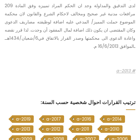
لدى التدقيق والمداولة وجد ان الحكم المراد تمييزه وفق المادة 209
مرافعات مدنية غير صحيح ومخالف لاحكام الشرع والقانون لان محكمة
الموضوع حملت المميز/ المدعي عليه اضافة لوظيفته مصاريف الدعوى
وكان المقتضى ان يكون ذلك اضافة لمال المفقود أن وجدت. لذا قرر نقضه
واعادة الدعوى الى محكمتها وصدر القرار بالاتفاق في6/شعبان/1434هــ
ـالموافق 16/6/2013 م.
a-2013
ترتيب القرارات احوال شخصية حسب السنة:
a-2019
a-2017
a-2016
a-2014
a-2013
a-2012
a-2011
a-2010
a-2009
a-2008
a-2007
a-2006