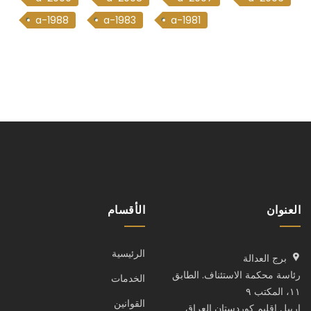
a-1988
a-1983
a-1981
العنوان
الأقسام
الرئيسية
برج العدالة
رئاسة محكمة الاستئناف. الطابق
الخدمات
١١، المكتب ٩
القوانين
اربيل اقليم كوردستان العراق