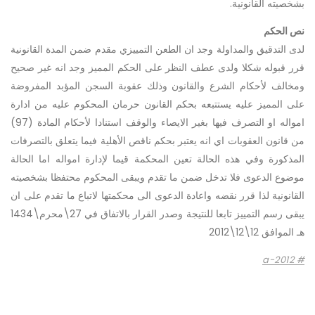
بشخصيته القانونية.
نص الحكم
لدى التدقيق والمداولة وجد ان الطعن التمييزي مقدم ضمن المدة القانونية
قرر قبوله شكلا ولدى عطف النظر على الحكم المميز وجد انه غير صحيح
ومخالف لأحكام الشرع والقانون وذلك عقوبة السجن المؤبد المفروضة
على المميز عليه يستتبعه بحكم القانون حرمان المحكوم عليه من ادارة
امواله او التصرف فيها بغير الايصاء والوقف استنادا لأحكام المادة (97)
من قانون العقوبات اي انه يعتبر بحكم ناقص الأهلية فيما يتعلق بالتصرفات
المذكورة وفي هذه الحالة تعين المحكمة قيما لإدارة امواله اما الحالة
موضوع الدعوى فلا تدخل ضمن ما تقدم ويبقى المحكوم محتفظا بشخصيته
القانونية لذا قرر نقضه واعادة الدعوى الى محكمتها لاتباع ما تقدم على ان
يبقى رسم التمييز تابعا للنتيجة وصدر القرار بالاتفاق في 27\محرم\1434
هـ الموافق 12\12\2012
a-2012