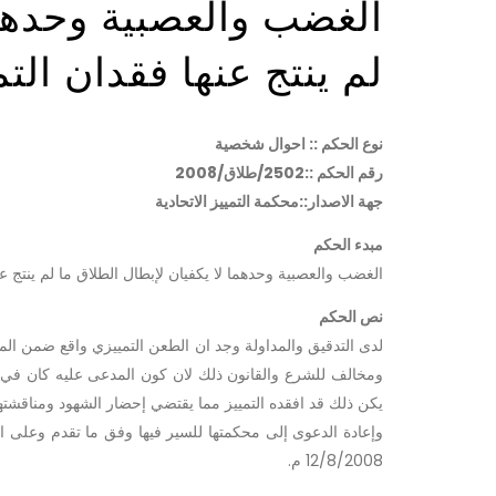
الغضب والعصبية وحدهما
لم ينتج عنها فقدان التم
نوع الحكم :: احوال شخصية
رقم الحكم ::2502/طلاق/2008
جهة الاصدار::محكمة التمييز الاتحادية
مبدء الحكم
الغضب والعصبية وحدهما لا يكفيان لإبطال الطلاق ما لم ينتج عنه
نص الحكم
لدى التدقيق والمداولة وجد ان الطعن التمييزي واقع ضمن المد
ومخالف للشرع والقانون ذلك لان كون المدعى عليه كان في ح
يكن ذلك قد افقده التمييز مما يقتضي إحضار الشهود ومناقشتهم
12/8/2008 م.