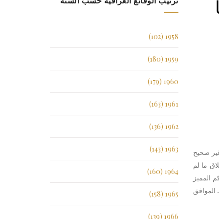
ترتيب الوقائع العراقية حسب السنة
1958 (102)
1959 (180)
1960 (179)
1961 (163)
1962 (136)
1963 (143)
غير صحيح
اق ما لم
1964 (160)
م المميز
ها وفق ما تقدم وعلى ان يبقى رسم التمييز تابعا ً للنتيجة وصدر القرار بالاتفاق في 11/شعبان/1429 هــ الموافق
1965 (158)
1966 (139)