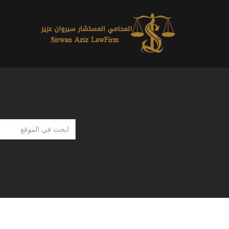
ابحث
في
الموقع