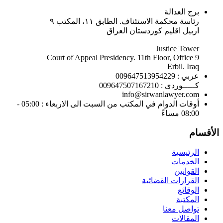
برج العدالة
رئاسة محكمة الاستئناف. الطابق ١١، المكتب ٩
اربيل اقليم كوردستان العراق
Justice Tower
Court of Appeal Presidency. 11th Floor, Office 9
Erbil. Iraq
عربي : 009647513954229
كـــــوردى : 009647507167210
info@sirwanlawyer.com
أوقات الدوام في المكتب من السبت الى الاربعاء : 05:00 -
08:00 مساءً
الأقسام
الرئيسية
الخدمات
القوانين
القرارات القضائية
الوقائع
المكتبة
تواصل معنا
المقالات