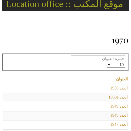
موقع المكتب :: Location office
1970
فلترة
العنوان
عدد
الإظهارات:
العنوان
العدد 1950
العدد 1950a
العدد 1949
العدد 1948
العدد 1947