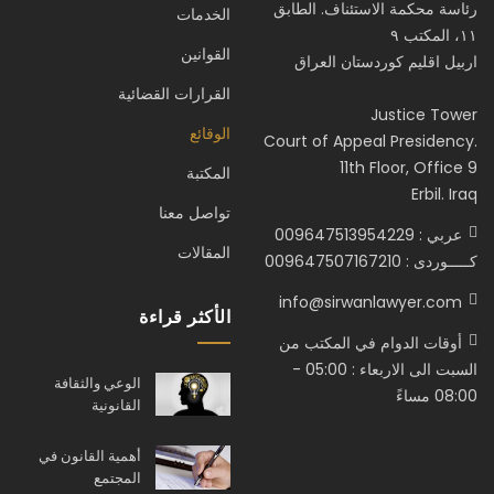
رئاسة محكمة الاستئناف. الطابق
الخدمات
١١، المكتب ٩
القوانين
اربيل اقليم كوردستان العراق
القرارات القضائية
Justice Tower
الوقائع
Court of Appeal Presidency.
11th Floor, Office 9
المكتبة
Erbil. Iraq
تواصل معنا
عربي : 009647513954229
المقالات
كـــــوردى : 009647507167210
info@sirwanlawyer.com
الأكثر قراءة
أوقات الدوام في المكتب من
السبت الى الاربعاء : 05:00 -
الوعي والثقافة
08:00 مساءً
القانونية
أهمية القانون في
المجتمع