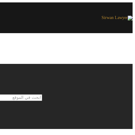
ابحث
في
الموقع