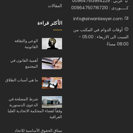
عربي : 009647513954229
المقالات
كـــــوردى : 009647507167210
info@sirwanlawyer.com
الأكثر قراءة
أوقات الدوام في المكتب من
السبت الى الاربعاء : 05:00 -
الوعي والثقافة
08:00 مساءً
القانونية
أهمية القانون في
المجتمع
ما هي أسباب الطلاق
شرط المصلحة في
الدعوى الدستورية
وفقاً لقضاء المحكمة الاتحادية العليا
العراقية
ميثاق الحقوق الأساسية للاتحاد