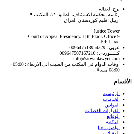
برج العدالة
رئاسة محكمة الاستئناف. الطابق ١١، المكتب ٩
اربيل اقليم كوردستان العراق
Justice Tower
Court of Appeal Presidency. 11th Floor, Office 9
Erbil. Iraq
عربي : 009647513954229
كـــــوردى : 009647507167210
info@sirwanlawyer.com
أوقات الدوام في المكتب من السبت الى الاربعاء : 05:00 -
08:00 مساءً
الأقسام
الرئيسية
الخدمات
القوانين
القرارات القضائية
الوقائع
المكتبة
تواصل معنا
المقالات