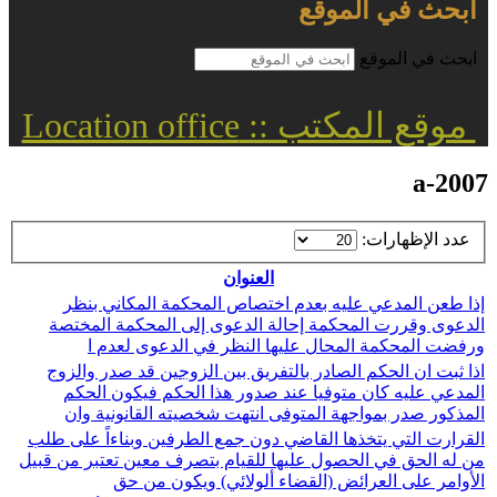
ابحث في الموقع
ابحث في الموقع
موقع المكتب :: Location office
a-2007
عدد الإظهارات:
العنوان
إذا طعن المدعي عليه بعدم اختصاص المحكمة المكاني بنظر
الدعوى وقررت المحكمة إحالة الدعوى إلى المحكمة المختصة
ورفضت المحكمة المحال عليها النظر في الدعوى لعدم ا
اذا ثبت ان الحكم الصادر بالتفريق بين الزوجين قد صدر والزوج
المدعي عليه كان متوفيا عند صدور هذا الحكم فيكون الحكم
المذكور صدر بمواجهة المتوفى انتهت شخصيته القانونية وان
القرارت التي يتخذها القاضي دون جمع الطرفين وبناءاً على طلب
من له الحق في الحصول عليها للقيام بتصرف معين تعتبر من قبيل
الأوامر على العرائض (القضاء ألولائي) ويكون من حق