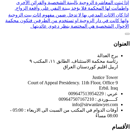
إذا ثبتت المعاشرة الزوجية بالبينة الشخصية والقرائن الأخرى
واطمأنت لها المحكمة فلا يؤخذ ببينة النفي على واقعة الزواج.
اذا كان الاثاث المدعي بها لا تدخل ضمن مفهوم اثاث بيت الزوجية
وانها كانت في دار الزوجية او تستخدم من الطرفين فتكون محكمة
الاحوال الشخصية هي المختصة بنظر دعوى عائديتها .
العنوان
برج العدالة
رئاسة محكمة الاستئناف. الطابق ١١، المكتب ٩
اربيل اقليم كوردستان العراق
Justice Tower
Court of Appeal Presidency. 11th Floor, Office 9
Erbil. Iraq
عربي : 009647513954229
كـــــوردى : 009647507167210
info@sirwanlawyer.com
أوقات الدوام في المكتب من السبت الى الاربعاء : 05:00 -
08:00 مساءً
الأقسام