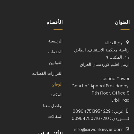
العنوان
الأقسام
الرئيسية
برج العدالة
رئاسة محكمة الاستئناف. الطابق
الخدمات
١١، المكتب ٩
القوانين
اربيل اقليم كوردستان العراق
القرارات القضائية
Justice Tower
الوقائع
Court of Appeal Presidency.
11th Floor, Office 9
المكتبة
Erbil. Iraq
تواصل معنا
عربي : 009647513954229
المقالات
كـــــوردى : 009647507167210
info@sirwanlawyer.com
الأكثر قراءة