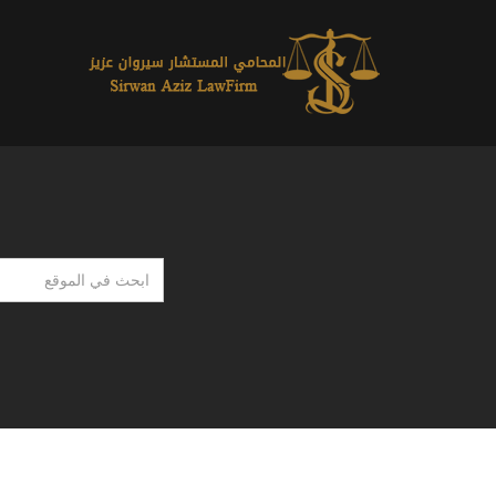
ابحث
في
الموقع