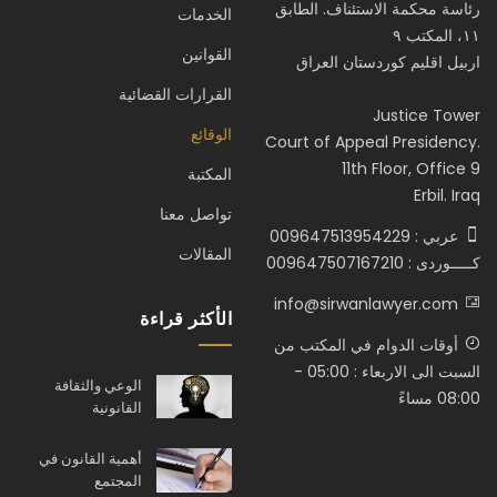
رئاسة محكمة الاستئناف. الطابق
الخدمات
١١، المكتب ٩
القوانين
اربيل اقليم كوردستان العراق
القرارات القضائية
Justice Tower
الوقائع
Court of Appeal Presidency.
11th Floor, Office 9
المكتبة
Erbil. Iraq
تواصل معنا
عربي : 009647513954229
المقالات
كـــــوردى : 009647507167210
info@sirwanlawyer.com
الأكثر قراءة
أوقات الدوام في المكتب من
السبت الى الاربعاء : 05:00 -
الوعي والثقافة
08:00 مساءً
القانونية
أهمية القانون في
المجتمع