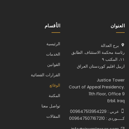
العنوان
الأقسام
الرئيسية
برج العدالة
رئاسة محكمة الاستئناف. الطابق
الخدمات
١١، المكتب ٩
القوانين
اربيل اقليم كوردستان العراق
القرارات القضائية
Justice Tower
الوقائع
Court of Appeal Presidency.
11th Floor, Office 9
المكتبة
Erbil. Iraq
تواصل معنا
عربي : 009647513954229
المقالات
كـــــوردى : 009647507167210