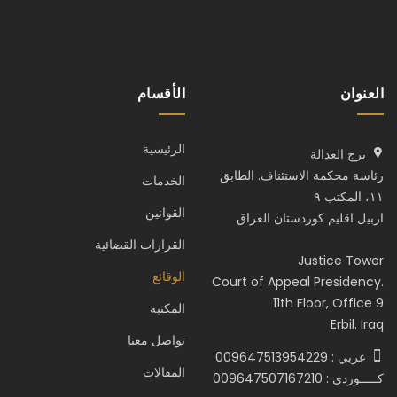
العنوان
الأقسام
الرئيسية
برج العدالة
رئاسة محكمة الاستئناف. الطابق
الخدمات
١١، المكتب ٩
القوانين
اربيل اقليم كوردستان العراق
القرارات القضائية
Justice Tower
الوقائع
Court of Appeal Presidency.
11th Floor, Office 9
المكتبة
Erbil. Iraq
تواصل معنا
عربي : 009647513954229
المقالات
كـــــوردى : 009647507167210