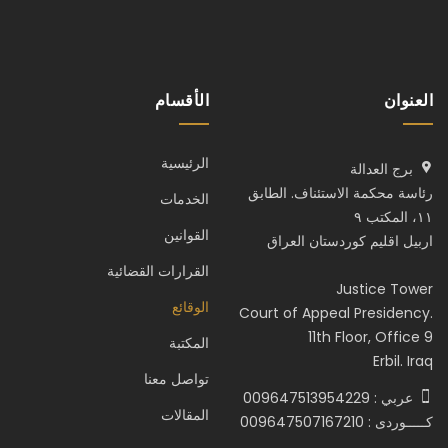
العنوان
الأقسام
الرئيسية
برج العدالة
رئاسة محكمة الاستئناف. الطابق
الخدمات
١١، المكتب ٩
القوانين
اربيل اقليم كوردستان العراق
القرارات القضائية
Justice Tower
الوقائع
Court of Appeal Presidency.
11th Floor, Office 9
المكتبة
Erbil. Iraq
تواصل معنا
عربي : 009647513954229
المقالات
كـــــوردى : 009647507167210