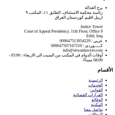
برج العدالة
رئاسة محكمة الاستئناف. الطابق ١١، المكتب ٩
اربيل اقليم كوردستان العراق
Justice Tower
Court of Appeal Presidency. 11th Floor, Office 9
Erbil. Iraq
عربي : 009647513954229
كـــــوردى : 009647507167210
info@sirwanlawyer.com
أوقات الدوام في المكتب من السبت الى الاربعاء : 05:00 -
08:00 مساءً
الأقسام
الرئيسية
الخدمات
القوانين
القرارات القضائية
الوقائع
المكتبة
تواصل معنا
المقالات