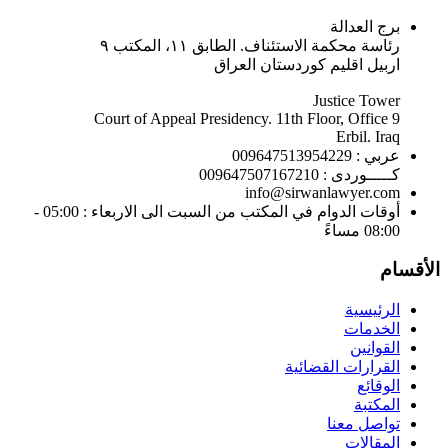
برج العدالة
رئاسة محكمة الاستئناف. الطابق ١١، المكتب ٩
اربيل اقليم كوردستان العراق
Justice Tower
Court of Appeal Presidency. 11th Floor, Office 9
Erbil. Iraq
عربي : 009647513954229
كـــــوردى : 009647507167210
info@sirwanlawyer.com
أوقات الدوام في المكتب من السبت الى الاربعاء : 05:00 -
08:00 مساءً
الأقسام
الرئيسية
الخدمات
القوانين
القرارات القضائية
الوقائع
المكتبة
تواصل معنا
المقالات