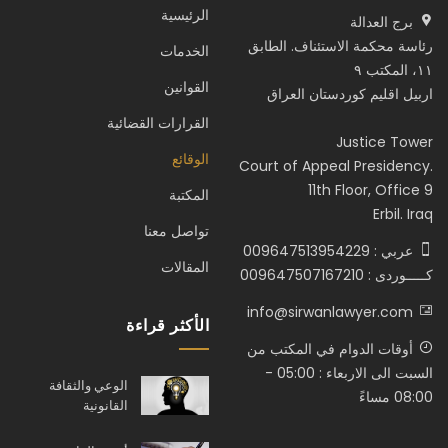
الرئيسية
برج العدالة
رئاسة محكمة الاستئناف. الطابق
الخدمات
١١، المكتب ٩
القوانين
اربيل اقليم كوردستان العراق
القرارات القضائية
Justice Tower
الوقائع
Court of Appeal Presidency.
11th Floor, Office 9
المكتبة
Erbil. Iraq
تواصل معنا
عربي : 009647513954229
المقالات
كـــــوردى : 009647507167210
info@sirwanlawyer.com
الأكثر قراءة
أوقات الدوام في المكتب من
السبت الى الاربعاء : 05:00 -
الوعي والثقافة
08:00 مساءً
القانونية