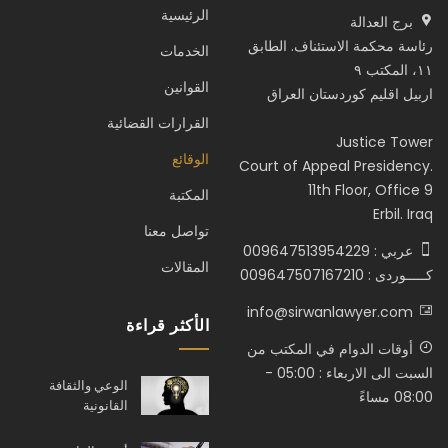
الرئيسية
برج العدالة
رئاسة محكمة الاستئناف. الطابق
الخدمات
١١، المكتب ٩
القوانين
اربيل اقليم كوردستان العراق
القرارات القضائية
Justice Tower
الوقائع
Court of Appeal Presidency.
11th Floor, Office 9
المكتبة
Erbil. Iraq
تواصل معنا
عربي : 009647513954229
المقالات
كـــــوردى : 009647507167210
info@sirwanlawyer.com
الأكثر قراءة
أوقات الدوام في المكتب من
السبت الى الاربعاء : 05:00 -
الوعي والثقافة
08:00 مساءً
القانونية