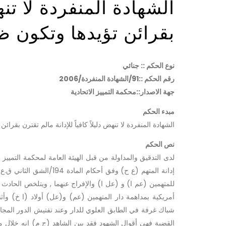
الشهادة المنفردة لا تنهض
بقرائن تؤيدها وتكون ظهي
نوع الحكم :: جنائي
رقم الحكم ::91/الشهادة المنفردة/2006
جهة الاصدار::محكمة التمييز الاتحادية
مبدء الحكم
الشهادة المنفردة لا تنهض دليلاً كافياً للإدانة مالم تقترن بقرائن 
نص الحكم
إدانة المتهم (ع ح) وفق 
أمريكية بمداهمة دار المتهمين (عم) و(عل) أولاد (ا خ) وأثناء
شباك غرفة في الطابق العلوي للدار وعند تفتيش الدور المج
القضية فهي أقوال الشهود فقد بين الشاهد (ج م) انه خلال مد