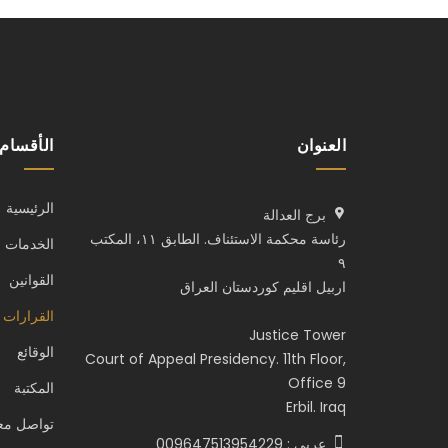
العنوان
الأقسام
الرئيسية
برج العدالة
رئاسة محكمة الاستئناف. الطابق ١١، المكتب
الخدمات
٩
القوانين
اربيل اقليم كوردستان العراق
القرارات 
Justice Tower
الوقائع
Court of Appeal Presidency. 11th Floor,
Office 9
المكتبة
Erbil. Iraq
تواصل معن
عربي : 009647513954229