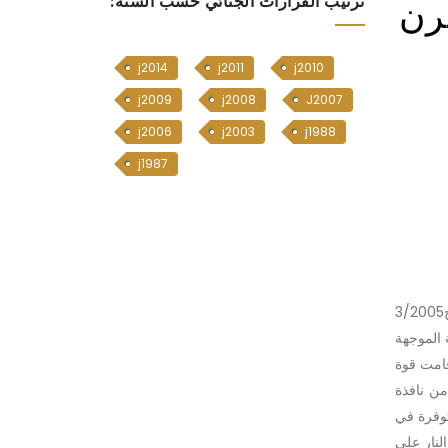
ترن
ترتيب القرارات الجنائي حسب السنة:
j2014
j2011
j2010
j2009
j2008
J2007
j2006
j2003
j1988
j1987
لدى التدقيق والمداولة من قبل الهيئة العامة لمحكمة التمييز وجد ان المحكمة الجنائية المركزية قضت بتاريخ 22/11/2005 بالاضبارة 1426/ج3/2005
همة الموجهة
 ا) والإفراج عنهما , ويتلخص الحادث وكما أظهرته ظروفه ووقائعه انه في فجر يوم الحادث الموافق 22/5/2005 قامت قوة
من نافذة
توفرة في
لنار على