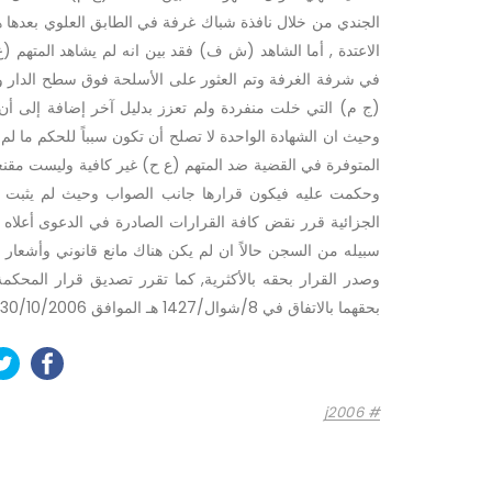
الجندي من خلال نافذة شباك غرفة في الطابق العلوي بعدها ه
الاعتدة , أما الشاهد (ش ف) فقد بين انه لم يشاهد المتهم 
في شرفة الغرفة وتم العثور على الأسلحة فوق سطح الدار وك
(ج م) التي خلت منفردة ولم تعزز بدليل آخر إضافة إلى أن 
المتوفرة في القضية ضد المتهم (ع ح) غير كافية وليست مقن
الجزائية قرر نقض كافة القرارات الصادرة في الدعوى أعلاه بح
سبيله من السجن حالاً ان لم يكن هناك مانع قانوني وأشعار إ
وصدر القرار بحقه بالأكثرية, كما تقرر تصديق قرار المحكمة 
بحقهما بالاتفاق في 8/شوال/1427 هـ الموافق 30/10/2006 م.
j2006