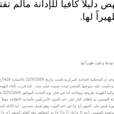
 دليلاً كافياً للإدانة مالم تق
راً لها.
تؤيدها وتكون ظهيراً لها.
أحكام المادة 194/الشق الثاني ق.ع وحكمت عليه بموجبها بالسجن لمدة خمسة عشر سنة , كما قررت إلغاء الت
للمتهمين (عم ا) و (عل
 التفتيش تم إطلاق النار على احد الجنود الأمريكيين فأصابته الاطلاقه مقتلاً 
اورة قبض على المتهم (ع ح) في احد البيوت وهو يحمل مسدس , أما الأدلة الم
اهمة المتهمين (عم ا) و(عل ا) و(ا خ) تم اعتقالهم وقد أطلق المتهم (ع ح) ا