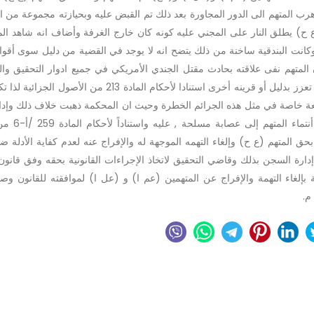
رب المتهم الى الدور المجاورة بعد ذلك تم القبض عليه وبحيازته مجموعة من ا
(ع ح) يطلق النار على المجني عليه كونه كان خارج الغرفة وأضاف انه شاهد ال
انت البندقية ساخنة من ذلك يتضح انه لا يوجد في القضية من دليل سوى أقوا
المتهم نفى علاقته بحادث مقتل الجندي الأمريكي في جميع ادوار التحقيق وال
وحيث ان الشهادة الواحدة لا تصلح أن تكون سبباً للحكم ما لم تعزز بدليل أو قرينه أخرى استنادا لأحكام المادة 3
عة خاصة في مثل هذه الجرائم الخطرة وحيث ان المحكمة ذهبت خلاف ذلك وإدان
وحكمت عليه فيكون قرارها جانب الصوا
ق المتهم (ع ح) وإلغاء التهمه الموجهة له والإفراج عنه لعدم كفاية الأدلة ضد
دارة السجن بذلك وقاضي التحقيق لاتخاذ الإجراءات القانونية بحقه وفق قانون
بإلغاء التهمة والإفراج عن المتهمين (عم ا) و (عل ا) لموافقته للقانون وصد