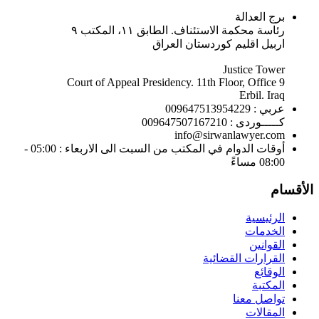
برج العدالة
رئاسة محكمة الاستئناف. الطابق ١١، المكتب ٩
اربيل اقليم كوردستان العراق
Justice Tower
Court of Appeal Presidency. 11th Floor, Office 9
Erbil. Iraq
عربي : 009647513954229
كـــــوردى : 009647507167210
info@sirwanlawyer.com
أوقات الدوام في المكتب من السبت الى الاربعاء : 05:00 -
08:00 مساءً
الأقسام
الرئيسية
الخدمات
القوانين
القرارات القضائية
الوقائع
المكتبة
تواصل معنا
المقالات