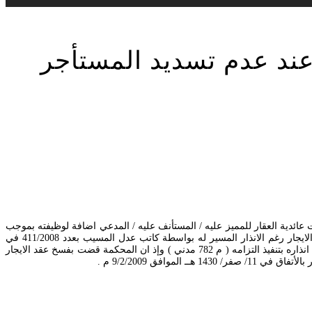
عند عدم تسديد المستأجر
 عائدية العقار للمميز عليه / المستأنف عليه / المدعي اضافة لوظيفته بموجب
سند الملكية المبرز واستئجاره من قبل المميز / المستأنف / المدعى عليه بموجب عقد الايجار المبرم بين الطرفين بتاريخ 31/12/2002 وعدم تسديده لبدلات الايجار رغم الانذار المسير له بواسطة كاتب عدل المسيب بعدد 411/2008 في
6/3/2008 وحيث انه اذا اخل احد الطرفين بالالتزامات التي يفرضها عليه عقد الايجار كان للطرف الاخر ان يطلب الفسخ مع التعويض ان كان له محل وذلك بعد انذاره بتنفيذ التزامه ( م 782 مدني ) وإذ ان المحكمة قضت بفسخ عقد الايجار
افق 9/2/2009 م .