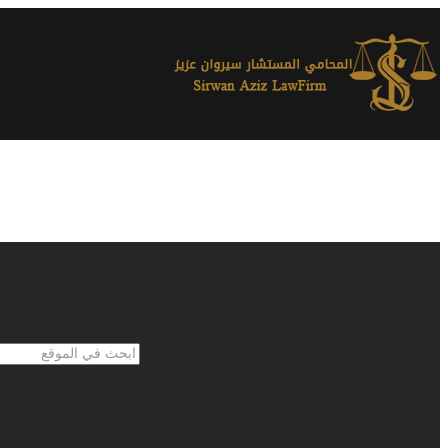
ابحث
في
الموقع