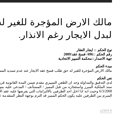
مالك الارض المؤجرة للغير ل
لبدل الايجار رغم الانذار.
نوع الحكم :: ايجار العقار
رقم الحكم ::496/ فسخ عقد/2009
جهة الاصدار::محكمة التمييز الاتحادية
مبدء الحكم
مالك الارض المؤجرة للغير له حق طلب فسخ عقد الايجار عند عدم تسديد المستأج
نص الحكم
لدى التدقيق والمداولة وجد ان الطعن التمييزي مقدم ضمن المدة القانونية قرر
المبرم بين الطرفين عليه يكون الحكم المميز قد التزم بوجهة النظر المتقدمة عليه قرر تصديقه ور
e2009