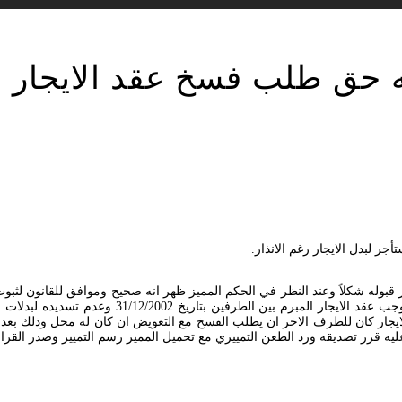
ه حق طلب فسخ عقد الايجار 
ر لبدل الايجار رغم الانذار.
 قبوله شكلاً وعند النظر في الحكم المميز ظهر انه صحيح وموافق للقانون لثبوت
د الطعن التمييزي مع تحميل المميز رسم التمييز وصدر القرار بالأتفاق في 11/ صفر/ 1430 هــ المو