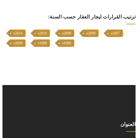
ترتيب القرارات ايجار العقار حسب السنة:
e2014
e2010
e2009
e2008
e2007
e2006
e1988
e1980
العنوان