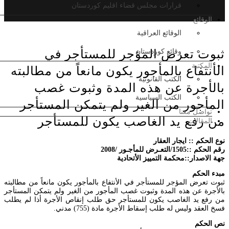
موقع المكتب :: Location office
قرارات مجلس قضاء اقليم كوردستان
الوقائع
الوقائع العراقية
ثبوت تعرض المؤجر للمستأجر في
وقائع كوردستان
المكتبة
الأنتفاع بالمأجور يكون مانعاً من مطالبته
الكتب القانونية
بالأجرة عن هذه المدة وثبوت غصب
الكتب السياسية
المأجور من الغير ولم يتمكن المستأجر
تواصل معنا
من رفع يد الغاصب يكون للمستأجر
المقالات
نوع الحكم :: ايجار العقار
رقم الحكم ::1505/التعـرض للمأجـور /2008
جهة الاصدار::محكمة التمييز الأتحادية
مبدء الحكم
ثبوت تعرض المؤجر للمستأجر في الأنتفاع بالمأجور يكون مانعاً من مطالبته
بالأجرة عن هذه المدة وثبوت غصب المأجور من الغير ولم يتمكن المستأجر
من رفع يد الغاصب يكون للمستأجر حق طلب إنقاص الأجرة أذا لم يطلب
فسخ العقد وليس له طلب إسقاط الأجرة مادة (755) مدني.
نص الحكم