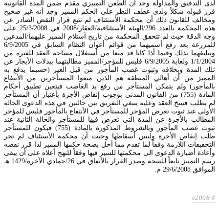
لدى التدقيق والمداولة وجد أن الطعن التمييزي مقدم ضمن المدة القانونية
قرر قبوله شكلاً ولدى عطف النظر على الحكم المميز وجد أنه غير صحيح
ومخالف للقانون ذلك أن محكمة الأستئناف لم تتبع قرار النقض الصادر عن
هذه المحكمة بالعدد 296/الهيئة الأستئنافية/العقار/2008 في 25/3/2008 على
وجه الدقة حيث لم تتحقق المحكمة من تاريخ أستلام المميز عليهما/المدعين
للمزرعة بعد رفع أسميهما من قوائم أعوان النظام السابق في 6/9/2005
وتبليغهما بذلك وفيما أذا كانا قد منعا من أستغلال مساحة العقد للفترة من
1/1/2004 ولغاية 6/9/2005 فليس للمؤجر/المميز مطالبتهما ببدلات الأيجار عن
تلك المدة وبخلافه وثبوت غصب المأجور من قبل الغير (حسبما يدفع به
المميز من أن أهالي المنطقة هم الذين منعوا المستأجرين من الأنتفاع
بالمأجور) ولم يتمكن المستأجر من رفع يد الغاصب فيتعين تطبيق أحكام
المادة (755) من القانون المدني بوجوب إنقاص الأجرة بأعتبار أن المستأجر
لم يطلب فسخ العقد وعليه ينبغي التفريق بين حالتين في هذه الدعوى الحالة
الأولى عند ثبوت تعرض المؤجر للمستأجر في الأنتفاع بالمأجور فليس للمؤجر
المطالب بالأجرة عن المدة التي تعرض فيها للمستأجر والحالة الثانية عند
ثبوت غصب المأجور وبالشروط المذكورة بالمادة (755) فيكون للمستأجر
طلب إنقاص الأجرة وليس أسقاطها وحيث أن محكمة الأستئناف لم تجر
التحقيقات اللازمة وفقاً لما تقدم مما أخل بصحة حكمها المميز لذا قرر نقضه
وأعادة أضبارة الدعوى الى محكمتها للسير فيها وفقاً للنهج أعلاه على أن يبقى
رسم التمييز تابعاً للنتيجة وصدر القرار بالأتفاق في 26/جمادي الآخرة/1429 هـ
الموافق 29/6/2008 م.
e2008