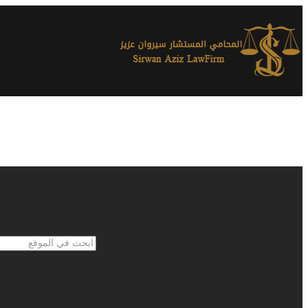
ابحث
في
الموقع