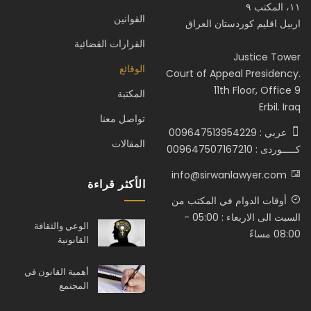
١١، المكتب ٩
القوانين
اربيل اقليم كوردستان العراق
القرارات القضائية
Justice Tower
الوقائع
Court of Appeal Presidency.
11th Floor, Office 9
المكتبة
Erbil. Iraq
تواصل معنا
عربي : 009647513954229
المقالات
كـــــوردى : 009647507167210
info@sirwanlawyer.com
الأكثر قراءة
أوقات الدوام في المكتب من
السبت الى الاربعاء : 05:00 -
الوعي والثقافة
08:00 مساءً
القانونية
أهمية القانون في
المجتمع