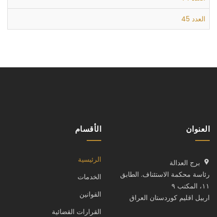
العدد 45
العنوان
الأقسام
الرئيسية
برج العدالة
رئاسة محكمة الاستئناف. الطابق
الخدمات
١١، المكتب ٩
القوانين
اربيل اقليم كوردستان العراق
القرارات القضائية