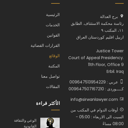
الرئيسية
برج العدالة
رئاسة محكمة الاستئناف. الطابق
الخدمات
١١، المكتب ٩
القوانين
اربيل اقليم كوردستان العراق
القرارات القضائية
Justice Tower
الوقائع
Court of Appeal Presidency.
11th Floor, Office 9
المكتبة
Erbil. Iraq
تواصل معنا
عربي : 009647513954229
المقالات
كـــــوردى : 009647507167210
info@sirwanlawyer.com
الأكثر قراءة
أوقات الدوام في المكتب من
السبت الى الاربعاء : 05:00 -
الوعي والثقافة
08:00 مساءً
القانونية