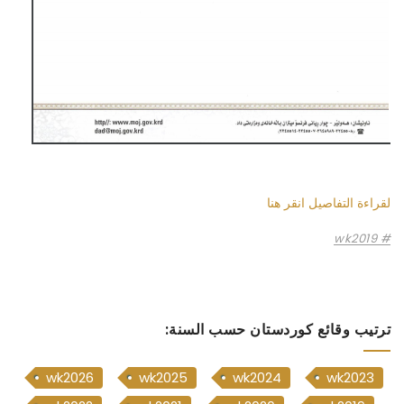
لقراءة التفاصيل انقر هنا
wk2019
ترتيب وقائع كوردستان حسب السنة:
wk2026
wk2025
wk2024
wk2023