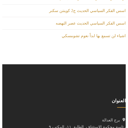
اسس الفكر السياسي الحديث ج2 كوينتن سكنر
اسس الفكر السياسي الحديث عصر النهضه
اشياء لن تسمع بها ابداً نعوم تشومسكي
العنوان
برج العدالة
رئاسة محكمة الاستئناف. الطابق ١١، المكتب ٩