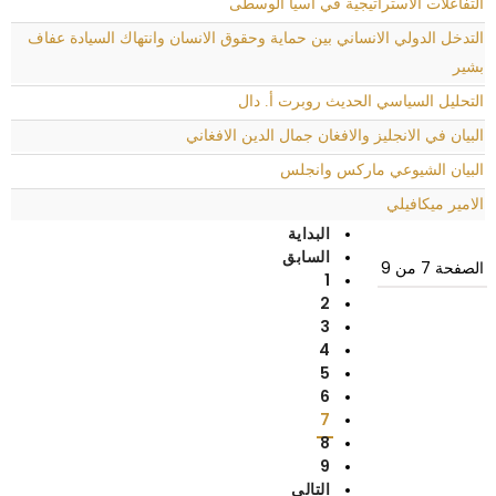
التفاعلات الاستراتيجية في اسيا الوسطى
التدخل الدولي الانساني بين حماية وحقوق الانسان وانتهاك السيادة عفاف
بشير
التحليل السياسي الحديث روبرت أ. دال
البيان في الانجليز والافغان جمال الدين الافغاني
البيان الشيوعي ماركس وانجلس
الامير ميكافيلي
البداية
السابق
الصفحة 7 من 9
1
2
3
4
5
6
7
8
9
التالي