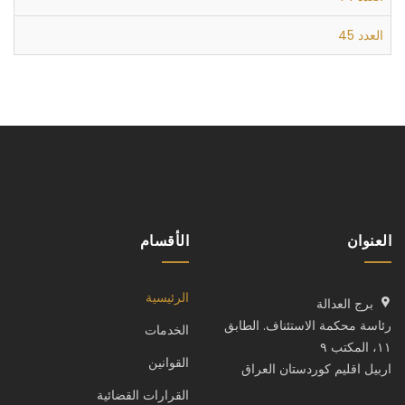
العدد 45
العنوان
الأقسام
الرئيسية
برج العدالة
رئاسة محكمة الاستئناف. الطابق
الخدمات
١١، المكتب ٩
القوانين
اربيل اقليم كوردستان العراق
القرارات القضائية