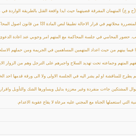
 (ح و ع) المتهمان المفرقة قضيتهما حيث ايدا واقعة القتل بالطريقة الواردة ف
قا لنص المادة 131 من قانون اصول المحاكمات الجزائية تستدعي التدخل تمييزا لقرار
ب. حضور المحامي في جلسة المحاكمة مع المتهم امر وجوبي عند اعادة الدعوى
يما بينهم من حيث اعداد المتهمين المساهمين في الجريمة ومن حملهم الاسلحة و
م المتهم وجماعته تحت تهديد السلاح واجبرهم على الترجل وهم من الزوار الاي
 يطرح للمناقشة او لم يشر اليه في الجلسة الاولى ولا الى ورقة قدمها احد ا
قوال المشتكين جاءت منفردة وغير معززة بدليل ويساورها الشك والتأويل واقرار
لتي استعملها الجناة مع المجني عليه مرعاة لا يقاع عقوبة الاعدام.