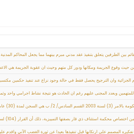
لقائم بين الطرفين يتعلق بتنفيذ عقد مدني مبرم بينهما مما يجعل المحاكم المدني
من حيث وقوع الجريمة ومكانها ودور كل متهم وحيث ان عقوبة الجريمة هي الاعد
م الجزائية وان الترجيح يحصل فقط في حالة وجود نزاع عند تنفيذ حكمين مكتس
لمتهمين وبعدد المجنى عليهم رغم ان الحادث هو نتيجة نشاط اجرامي واحد وثمر
ثل عقوبة السجن المؤبد واذا رأت
 ذي قار بصفتها التمييزية، ذلك أن القرار (104) لسنة 1988 جاء معدلا لقانون اصول المحاكمات
د تفكيره المصمم على ارتكابها قبل تنفيذها بعيدا عن ثورة الغضب الآني واقدم 