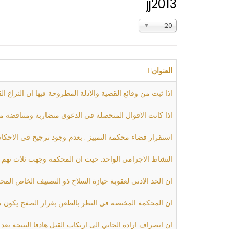
jj2013
عدد
20
الإظهارات:
العنوان
اذا ثبت من وقائع القضية والادلة المطروحة فيها ان النزاع ا
اذا كانت الاقوال المتحصلة في الدعوى متضاربة ومتناقضة 
استقرار قضاء محكمة التمييز . بعدم وجود ترجيح في الاحكا
النشاط الاجرامي الواحد. حيث ان المحكمة وجهت ثلاث تهم ل
ان الحد الادنى لعقوبة حيازة السلاح ذو التصنيف الخاص المحكومة بالامر (3) لسنة 2003 القسم السادس/ 2/ ب هي السجن لمدة (30) عاما والتي تم
ان المحكمة المختصة في النظر بالطعن بقرار الصفح يكون من اختصاص محكمة استئناف
ان انصراف ارادة الجاني الى ارتكاب القتل هادفا النتيجة بع