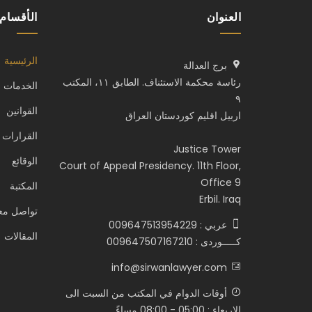
العنوان
الأقسام
الرئيسية
برج العدالة
رئاسة محكمة الاستئناف. الطابق ١١، المكتب
الخدمات
٩
القوانين
اربيل اقليم كوردستان العراق
القرارات 
Justice Tower
الوقائع
Court of Appeal Presidency. 11th Floor,
Office 9
المكتبة
Erbil. Iraq
تواصل معن
عربي : 009647513954229
المقالات
كـــــوردى : 009647507167210
info@sirwanlawyer.com
أوقات الدوام في المكتب من السبت الى
الاربعاء : 05:00 - 08:00 مساءً