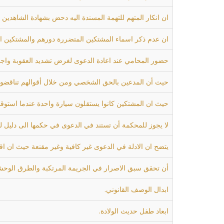
ان انكار المتهم للتهمة المسندة اليه دحض بشهادة الشاهدين
ان عدم ذكر اسماء المشتكين المتضررة دورهم والمشتكين المتضررة محلاتهم في قرار الاحالة تطبي
حضور المحامي عند اعادة الدعوى لغرض تشديد العقوبة واج
حيث أن المدعين بالحق الشخصي ومن خلال أقوالهم تناقضوا ف
حيث ان المشتكين كانوا يستقلون سيارة واحدة عندما استوقفه
لا يجوز للمحكمة أن تستند في الدعوى في حكمها الى دليل لم
يتضح ان الادلة في الدعوى غير كافية وغير مقنعة حيث ان ا
أن تحقق سبق الاصرار في الجريمة المرتكبة والطرق الوحشية ا
ابدال الوصف القانوني.
ابعاد طفل حديث الولادة.