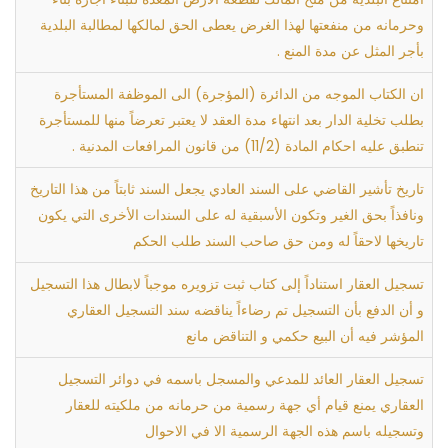
وحرمانه من منفعتها لهذا الغرض يعطى الحق لمالكها لمطالبة البلدية
بأجر المثل عن مدة المنع .
ان الكتاب الموجه من الدائرة (المؤجرة) الى الموظفة المستأجرة
بطلب تخلية الدار بعد انتهاء مدة العقد لا يعتبر تعرضاً منها للمستأجرة
تنطبق عليه احكام المادة (11/2) من قانون المرافعات المدنية .
تاريخ تأشير القاضي على السند العادي يجعل السند ثابتاً من هذا التاريخ
ونافذاً بحق الغير وتكون الأسبقية له على السندات الأخرى التي يكون
تاريخها لاحقاً له ومن حق صاحب السند طلب الحكم
تسجيل العقار استناداً إلى كتاب ثبت تزويره موجباً لابطال هذا التسجيل
و أن الدفع بأن التسجيل تم رضاءاً يناقضه سند التسجيل العقاري
المؤشر فيه أن البيع حكمي و التناقض مانع
تسجيل العقار العائد للمدعي والمسجل باسمه في دوائر التسجيل
العقاري يمنع قيام أي جهة رسمية من حرمانه من ملكيته للعقار
وتسجيله باسم هذه الجهة الرسمية الا في الاحوال