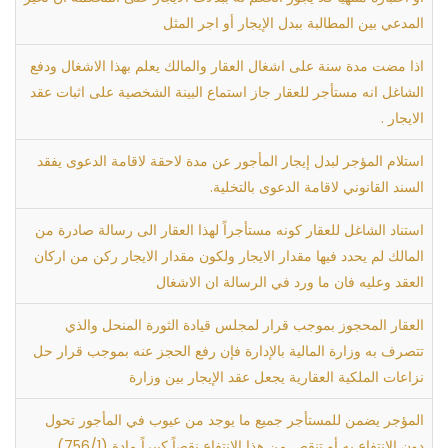
المدعي بين المطالبة ببدل الإيجار أو اجر المثل
اذا مضت مدة سنة على اشغال العقار والمالك يعلم بهذا الاشغال ودفع
الشاغل انه مستأجر للعقار جاز استماع البينة الشخصية على اثبات عقد
الايجار .
استلام المؤجر لبدل إيجار المأجور عن مدة لاحقة لاقامة الدعوى يفقد
السند القانوني لاقامة الدعوى بالتخلية.
استناد الشاغل للعقار كونه مستأجراً لهذا العقار الى رسالة صادرة من
المالك لم يحدد فيها مقدار الايجار ولكون مقدار الايجار ركن من اركان
العقد وعليه فان ما ورد في الرسالة ان الاشغال
العقار المحجوز بموجب قرار لمجلس قيادة الثورة المنحل والذي
تتصرف به وزارة المالية بالإدارة فإن رفع الحجز عنه بموجب قرار حل
نزاعات الملكية العقارية يجعل عقد الإيجار بين وزارة
المؤجر يضمن للمستأجر جميع ما يوجد من عيوب في المأجور تحول
دون الانتفاع به أو تنقص من هذا الانتفاع نقصاً كبيراً مادة (756/1)