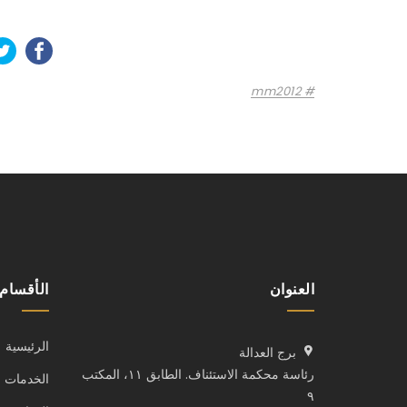
mm2012
العنوان
الأقسام
الرئيسية
برج العدالة
رئاسة محكمة الاستئناف. الطابق ١١، المكتب
الخدمات
٩