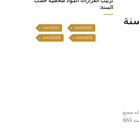
ترتيب القرارات المواد شخصية حسب
السنة:
الاحوال الشخصية رقم 188 لسنة
mm2012
mm2009
mm2008
mm1976
انه صحيح
وموافق للشرع والقانون ذلك لان الزوجة تستحق كل المهر المسمى بالدخول استنادا للمادة (21) من قانون الاحوال الشخصية رقم 188 لسنة 1959