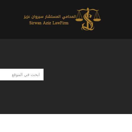
ابحث
في
الموقع