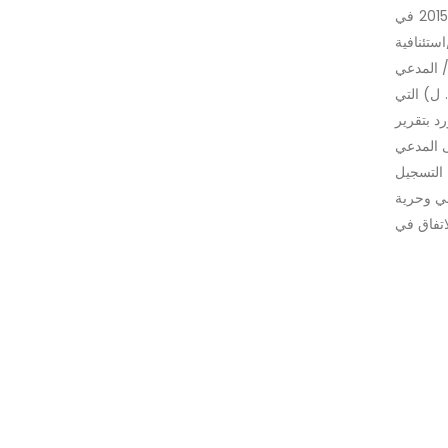
الاستئنافي المميز فقد وجد انه صحيح وموافق للقانون وجاء اتباعاً لما ورد بقرارات النقض التمييزي بالعدد 140/142/هيأة موسعة مدنية/2015 في
 و313/314/استئنافية عقار/2015 في 20/1/2015 و4865/4348/استئنافية عقار/2014 في 14/9/2014 و3172/3173/استئنافية
يز/ المدعي
لته المحامية (ش. ل) التي
د بتقرير
ى المدعي
 التسجيل
ني وحرية
اتفاق في