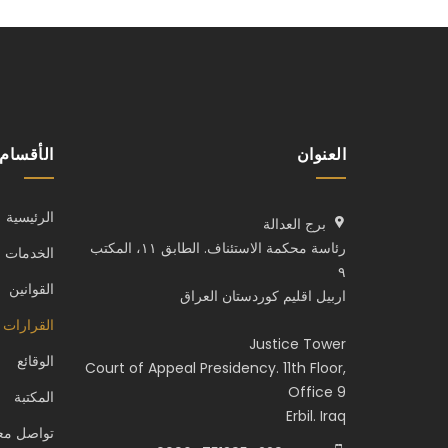
العنوان
الأقسام
الرئيسية
برج العدالة
رئاسة محكمة الاستئناف. الطابق ١١، المكتب
الخدمات
٩
القوانين
اربيل اقليم كوردستان العراق
القرارات 
Justice Tower
الوقائع
Court of Appeal Presidency. 11th Floor,
Office 9
المكتبة
Erbil. Iraq
تواصل معن