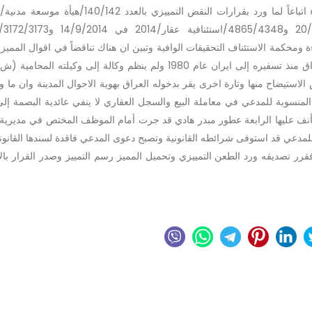
28/4/2015
ن محكمة البداءة ومحكمة الاستئناف التحقيقات الوافية وتبين ان هناك تناقضاً في اقوال المم
فتارة ينكر بيع العقار موضوع الدعوى بزعم انه لم يدخل العراق منذ تسفيره إلى ايران عام 1980 ولم ينظم وكالة إلى وكي
 الاستيضاح منها وتارة اخرى يقر بدخوله العراق بهوية الاحوال المدينة وان ما ور
م المنسوبة للمدعي في معاملة البيع والسجل العقاري لا ينفي عائدية البصمة إل
ستأنف عليها الرابعة عطور مبدر هادي قد جرت أمام الموظف المختص في مديرية
ر للمدعي قد استوفى شرائطه القانونية وتصبح دعوى المدعي فاقدة لسندها القانو
رر تصديقه ورد الطعن التمييزي وتحميل المميز رسم التمييز وصدر القرار بال