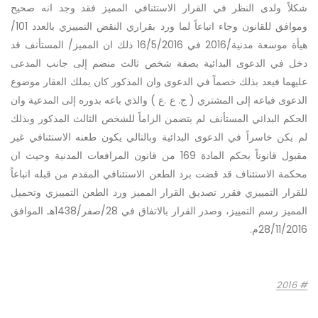
شكلاً ولدى النظر في القرار الاستئنافي المميز فقد وجد انه صحيح
وموافق للقانون وجاء اتباعاً لما ورد بقراري النقض التمييزي بالعدد 101/
هيأة موسعة مدنية/2016 في 16/5/2016 ذلك ان المميز/ المستأنف قد
دخل في الدعوى البدائية بصفة شخص ثالث منضم إلى جانب المدعى
عليهما فيعد بذلك خصماً في الدعوى وان المذكور كان يملك العقار موضوع
الدعوى فباعه إلى المشتري ( ج. ع .ع ) والذي باعه بدوره إلى المدعية وان
الحكم البدائي المستأنف لم يتضمن الزاماً للشخص الثالث المذكور وبذلك
لم يكن خاسراً في الدعوى البدائية وبالتالي يكون طعنه الاستئنافي غير
مقبول قانوناً بحكم المادة 169 من قانون المرافعات المدنية وحيث ان
محكمة الاستئناف قد قضت برد الطعن الاستئنافي المقدم من قبله اتباعاً
للقرار التمييزي فقرر تصديق القرار المميز ورد الطعن التمييزي وتحميل
المميز رسم التمييز، وصدر القرار بالاتفاق في 28/صفر/1438هـ الموافق
28/11/2016م.
2016