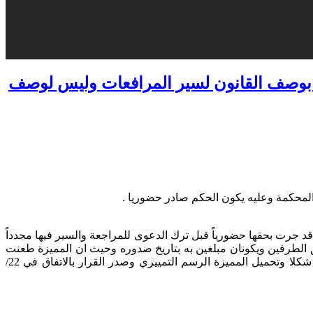
ة بوصف القانون لسير المرافعات وليس لوصف
لمحكمة وعليه يكون الحكم صادر حضوريا .
قد جرت بحقها حضورياً قبل ترك الدعوى للمراجعة والسير فيها مجدداً
ليس لوصف المحكمة وبالتالي يكون الحكم الصادر بتاريخ 28/8/2016 قد صدر حضورياً بحق الطرفين ويكونان مبلغين به بتاريخ صدوره وحيث ان المميزة طعنت
فيه بتاريخ 5/10/2016 فيكون طعنها مقدم خارج المدة القانونيه المنصوص عليه في المادة 204 مرافعات مدنية لذا قرر رد الطعن التمييزي شكلا وتحميل المميزة الرسم التمييزي وصدر القرار بالاتفاق في 22/