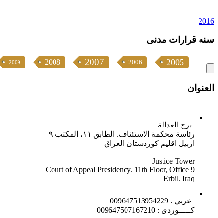
2016
سنە قرارات مدنی
2007
2005
2008
2006
2009
العنوان
برج العدالة
رئاسة محكمة الاستئناف. الطابق ١١، المكتب ٩
اربيل اقليم كوردستان العراق
Justice Tower
Court of Appeal Presidency. 11th Floor, Office 9
Erbil. Iraq
عربي : 009647513954229
كـــــوردى : 009647507167210